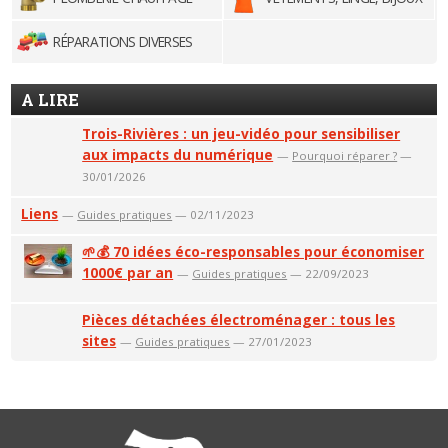
RÉPARATIONS DIVERSES
A LIRE
Trois-Rivières : un jeu-vidéo pour sensibiliser
aux impacts du numérique
—
Pourquoi réparer ?
—
30/01/2026
Liens
—
Guides pratiques
— 02/11/2023
🌱💰 70 idées éco-responsables pour économiser
1000€ par an
—
Guides pratiques
— 22/09/2023
Pièces détachées électroménager : tous les
sites
—
Guides pratiques
— 27/01/2023