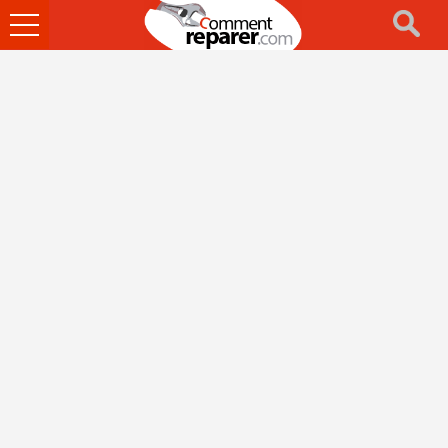
Ouvrir
le
menu