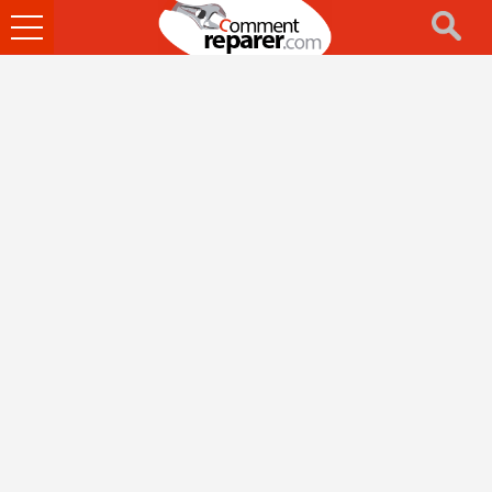
Ouvrir
le
menu