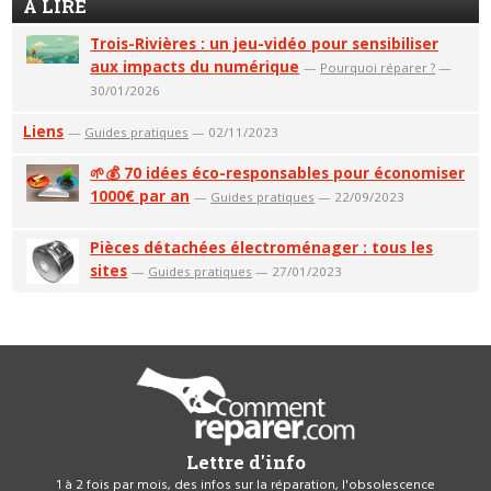
A LIRE
Trois-Rivières : un jeu-vidéo pour sensibiliser
aux impacts du numérique
—
Pourquoi réparer ?
—
30/01/2026
Liens
—
Guides pratiques
— 02/11/2023
🌱💰 70 idées éco-responsables pour économiser
1000€ par an
—
Guides pratiques
— 22/09/2023
Pièces détachées électroménager : tous les
sites
—
Guides pratiques
— 27/01/2023
Lettre d'info
1 à 2 fois par mois, des infos sur la réparation, l'obsolescence