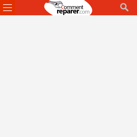
Ouvrir
le
menu