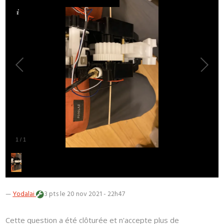
1
/
1
—
Yodalai
3 pts
le 20 nov 2021 - 22h47
Cette question a été clôturée et n'accepte plus de