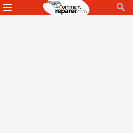
Ouvrir
le
menu