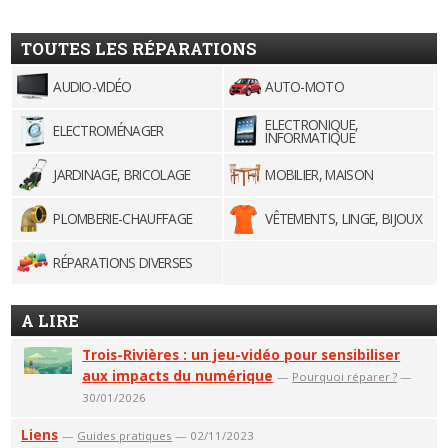
TOUTES LES RÉPARATIONS
AUDIO-VIDÉO
AUTO-MOTO
ELECTRONIQUE,
ELECTROMÉNAGER
INFORMATIQUE
JARDINAGE, BRICOLAGE
MOBILIER, MAISON
PLOMBERIE-CHAUFFAGE
VÊTEMENTS, LINGE, BIJOUX
RÉPARATIONS DIVERSES
A LIRE
Trois-Rivières : un jeu-vidéo pour sensibiliser
aux impacts du numérique
—
Pourquoi réparer ?
—
30/01/2026
Liens
—
Guides pratiques
— 02/11/2023