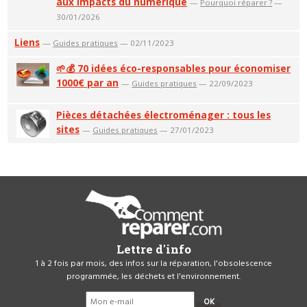
aux impacts du numérique
—
Pourquoi réparer ?
—
30/01/2026
Liens
—
Guides pratiques
— 02/11/2023
🌱💰 70 idées éco-responsables pour économiser
1000€ par an
—
Guides pratiques
— 22/09/2023
Pièces détachées électroménager : tous les
sites
—
Guides pratiques
— 27/01/2023
Lettre d'info
1 à 2 fois par mois, des infos sur la réparation, l'obsolescence
programmée, les déchets et l'environnement.
OK