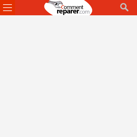
Ouvrir
le
menu