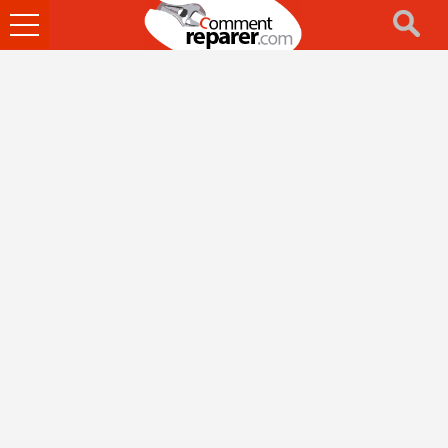
Ouvrir
le
menu