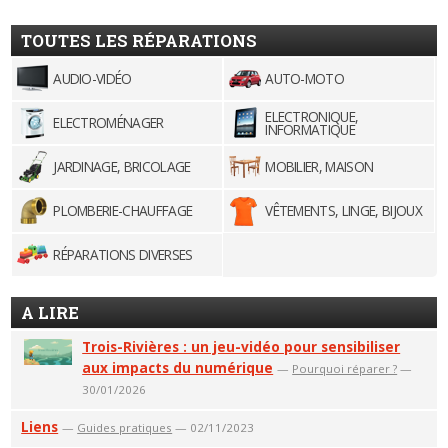
TOUTES LES RÉPARATIONS
AUDIO-VIDÉO
AUTO-MOTO
ELECTRONIQUE,
ELECTROMÉNAGER
INFORMATIQUE
JARDINAGE, BRICOLAGE
MOBILIER, MAISON
PLOMBERIE-CHAUFFAGE
VÊTEMENTS, LINGE, BIJOUX
RÉPARATIONS DIVERSES
A LIRE
Trois-Rivières : un jeu-vidéo pour sensibiliser
aux impacts du numérique
—
Pourquoi réparer ?
—
30/01/2026
Liens
—
Guides pratiques
— 02/11/2023