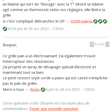
un bilame qui sert de "blocage" avec la T° désiré un bilame
agit comme un thermostat selon vos réglages, elle libère la
grille
si c'est compliqué débranchez le GP
—
DOM maeva
4324 pts
le 20 oct 2021 - 12h53
+
0
vote
-
Bonjour,
Ce grille pain a un électroaimant. J'ai également trouvé
l'interrupteur des résistances.
J'ai projeté un spray de décapage spécial électricité et
maintenant tout va bien.
Le petit ressort style corde a piano qui est cassé n'empêche
pas le pain de griller.
Merci à tous
—
Regis
8 pts
le 20 oct 2021 - 13h32
Cette question a été clôturée et n'accepte plus de
commentaires.
Poser une nouvelle question