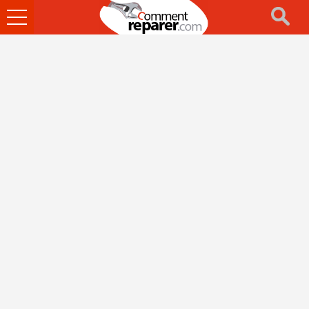
Ouvrir
le
menu