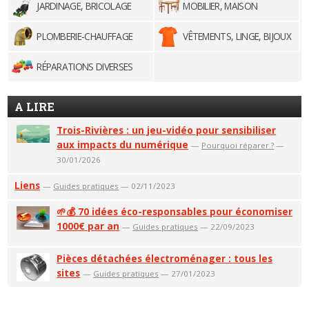
JARDINAGE, BRICOLAGE
MOBILIER, MAISON
PLOMBERIE-CHAUFFAGE
VÊTEMENTS, LINGE, BIJOUX
RÉPARATIONS DIVERSES
A LIRE
Trois-Rivières : un jeu-vidéo pour sensibiliser
aux impacts du numérique
—
Pourquoi réparer ?
—
30/01/2026
Liens
—
Guides pratiques
— 02/11/2023
🌱💰 70 idées éco-responsables pour économiser
1000€ par an
—
Guides pratiques
— 22/09/2023
Pièces détachées électroménager : tous les
sites
—
Guides pratiques
— 27/01/2023