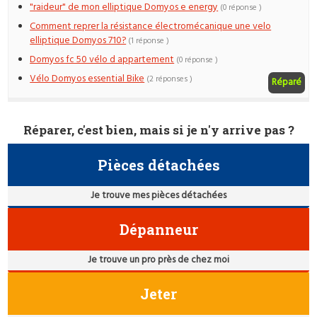
"raideur" de mon elliptique Domyos e energy
(0 réponse )
Comment reprer la résistance électromécanique une velo
elliptique Domyos 710?
(1 réponse )
Domyos fc 50 vélo d appartement
(0 réponse )
Vélo Domyos essential Bike
(2 réponses )
Réparé
Réparer, c'est bien, mais si je n'y arrive pas ?
Pièces détachées
Je trouve mes pièces détachées
Dépanneur
Je trouve un pro près de chez moi
Jeter