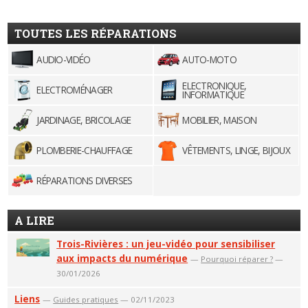
TOUTES LES RÉPARATIONS
AUDIO-VIDÉO
AUTO-MOTO
ELECTRONIQUE,
ELECTROMÉNAGER
INFORMATIQUE
JARDINAGE, BRICOLAGE
MOBILIER, MAISON
PLOMBERIE-CHAUFFAGE
VÊTEMENTS, LINGE, BIJOUX
RÉPARATIONS DIVERSES
A LIRE
Trois-Rivières : un jeu-vidéo pour sensibiliser
aux impacts du numérique
—
Pourquoi réparer ?
—
30/01/2026
Liens
—
Guides pratiques
— 02/11/2023