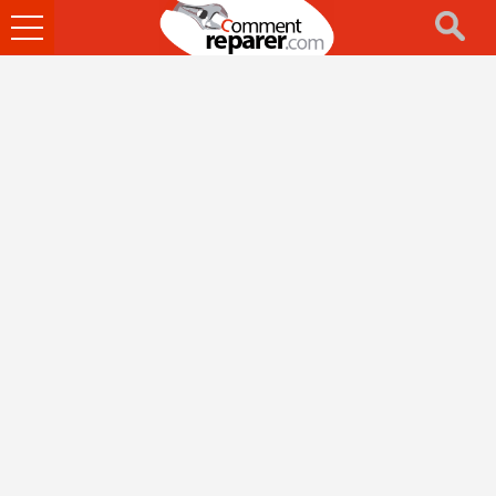
Ouvrir
le
menu