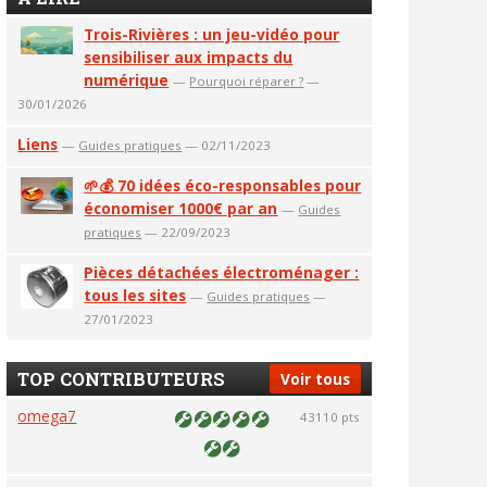
Trois-Rivières : un jeu-vidéo pour
sensibiliser aux impacts du
numérique
—
Pourquoi réparer ?
—
30/01/2026
Liens
—
Guides pratiques
— 02/11/2023
🌱💰 70 idées éco-responsables pour
économiser 1000€ par an
—
Guides
pratiques
— 22/09/2023
Pièces détachées électroménager :
tous les sites
—
Guides pratiques
—
27/01/2023
TOP CONTRIBUTEURS
Voir tous
omega7
43110 pts