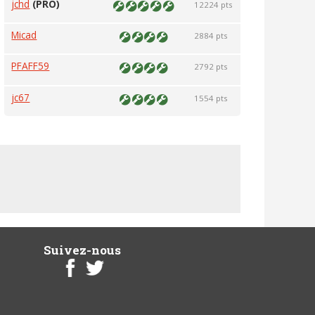
jchd
(PRO)
12224 pts
Micad
2884 pts
PFAFF59
2792 pts
jc67
1554 pts
Suivez-nous