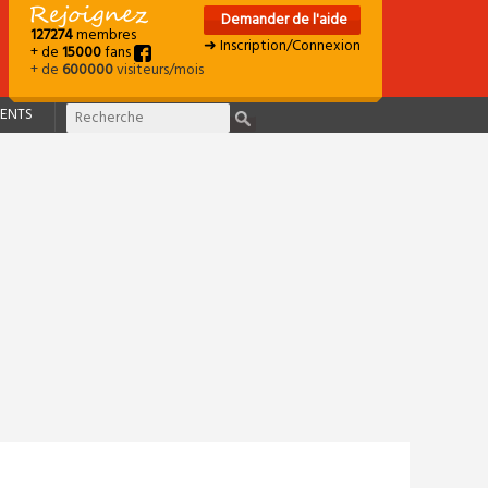
Demander de l'aide
127274
membres
➜ Inscription/Connexion
+ de
15000
fans
+ de
600000
visiteurs/mois
ENTS