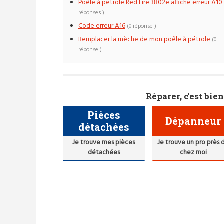
Poêle à pétrole Red Fire 3802e affiche erreur A10
réponses )
Code erreur A16
(0 réponse )
Remplacer la mèche de mon poêle à pétrole
(0
réponse )
Réparer, c'est bien
Pièces
Dépanneur
détachées
Je trouve mes pièces
Je trouve un pro près 
détachées
chez moi