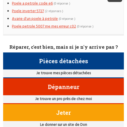
Poele a petrole code e6
(0 réponse )
Poele inverter 5727
(2 réponses )
Avarie d'un poele à petrole
(0 réponse )
Poele petrole 5007 me mes erreur c02
(0 réponse )
Réparer, c'est bien, mais si je n'y arrive pas ?
Pièces détachées
Je trouve mes pièces détachées
Dépanneur
Je trouve un pro près de chez moi
Jeter
Le donner sur un site de Don