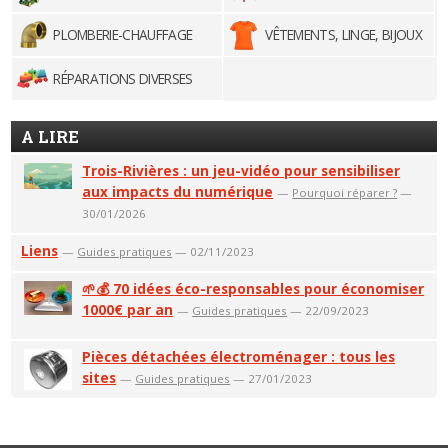
PLOMBERIE-CHAUFFAGE
VÊTEMENTS, LINGE, BIJOUX
RÉPARATIONS DIVERSES
A LIRE
Trois-Rivières : un jeu-vidéo pour sensibiliser
aux impacts du numérique
—
Pourquoi réparer ?
—
30/01/2026
Liens
—
Guides pratiques
— 02/11/2023
🌱💰 70 idées éco-responsables pour économiser
1000€ par an
—
Guides pratiques
— 22/09/2023
Pièces détachées électroménager : tous les
sites
—
Guides pratiques
— 27/01/2023