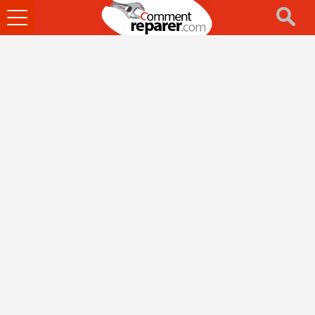
Ouvrir
le
menu