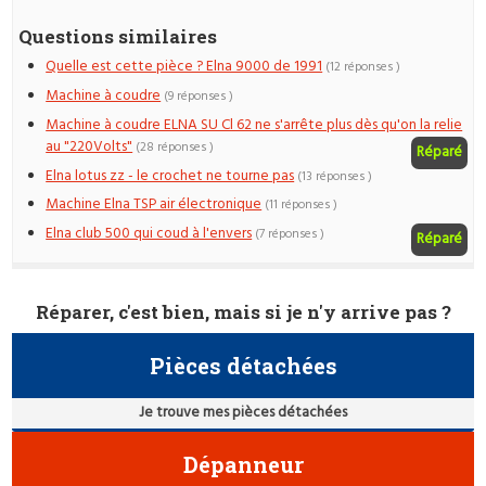
Questions similaires
Quelle est cette pièce ? Elna 9000 de 1991
(12 réponses )
Machine à coudre
(9 réponses )
Machine à coudre ELNA SU Cl 62 ne s'arrête plus dès qu'on la relie
au "220Volts"
(28 réponses )
Réparé
Elna lotus zz - le crochet ne tourne pas
(13 réponses )
Machine Elna TSP air électronique
(11 réponses )
Elna club 500 qui coud à l'envers
(7 réponses )
Réparé
Réparer, c'est bien, mais si je n'y arrive pas ?
Pièces détachées
Je trouve mes pièces détachées
Dépanneur