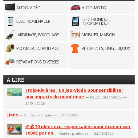
AUDIO-VIDÉO
AUTO-MOTO
ELECTRONIQUE,
ELECTROMÉNAGER
INFORMATIQUE
JARDINAGE, BRICOLAGE
MOBILIER, MAISON
PLOMBERIE-CHAUFFAGE
VÊTEMENTS, LINGE, BIJOUX
RÉPARATIONS DIVERSES
A LIRE
Trois-Rivières : un jeu-vidéo pour sensibiliser
aux impacts du numérique
—
Pourquoi réparer ?
—
30/01/2026
Liens
—
Guides pratiques
— 02/11/2023
🌱💰 70 idées éco-responsables pour économiser
1000€ par an
—
Guides pratiques
— 22/09/2023