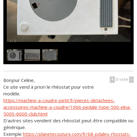
1
/
3
+
0
vote
-
Bonjour Celine,
Ce site vend à priori le rhéostat pour votre
modèle.
https://machine-a-coudre-petit.fr/pieces-detachees-
accessoires-machine-a-coudre/1066-pedale-type-500-elna-
5000-6000-club.html
D'autres sites vendent des rhéostat peut-être compatible ou
générique.
Exemple
https://planetecouture.com/fr/68-pdales-rhostats-