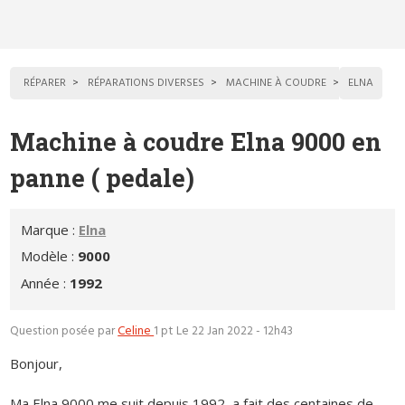
RÉPARER
RÉPARATIONS DIVERSES
MACHINE À COUDRE
ELNA
Machine à coudre Elna 9000 en
panne ( pedale)
Marque :
Elna
Modèle :
9000
Année :
1992
Question posée par
Celine
1 pt
Le 22 Jan 2022 - 12h43
Bonjour,
Ma Elna 9000 me suit depuis 1992, a fait des centaines de