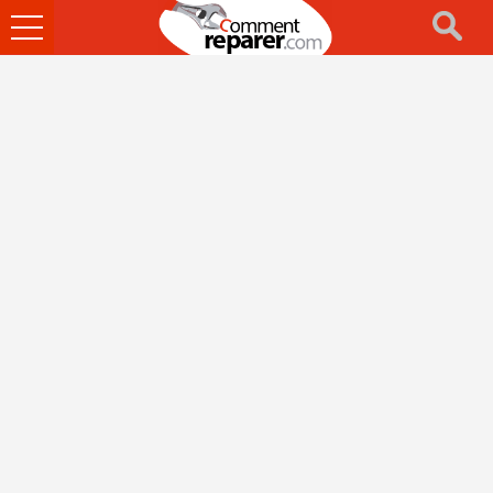
Ouvrir
le
menu