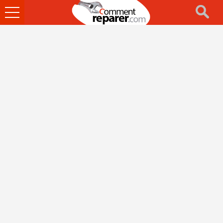
Ouvrir
le
menu