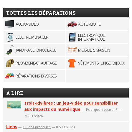
TOUTES LES RÉPARATIONS
AUDIO-VIDÉO
AUTO-MOTO
ELECTRONIQUE,
ELECTROMÉNAGER
INFORMATIQUE
JARDINAGE, BRICOLAGE
MOBILIER, MAISON
PLOMBERIE-CHAUFFAGE
VÊTEMENTS, LINGE, BIJOUX
RÉPARATIONS DIVERSES
A LIRE
Trois-Rivières : un jeu-vidéo pour sensibiliser
aux impacts du numérique
—
Pourquoi réparer ?
—
30/01/2026
Liens
—
Guides pratiques
— 02/11/2023