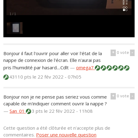
1
/
1
+
0
vote
-
Bonjour il faut l'ouvrir pour aller voir l'état de la
nappe de connexion de l'écran. Elle n'aurai pas
pris l'humidité par hasard....Cdlt
—
omega7
43110 pts
le 22 fév 2022 - 07h05
+
0
vote
-
Bonjour non je ne pense pas seriez vous comme
capable de m'indiquer comment ouvrir la nappe ?
—
San_01
3 pts
le 22 fév 2022 - 11h08
Cette question a été clôturée et n'accepte plus de
commentaires.
Poser une nouvelle question