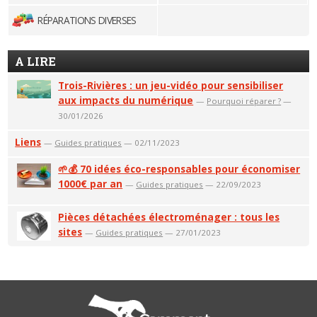
RÉPARATIONS DIVERSES
A LIRE
Trois-Rivières : un jeu-vidéo pour sensibiliser
aux impacts du numérique
—
Pourquoi réparer ?
—
30/01/2026
Liens
—
Guides pratiques
— 02/11/2023
🌱💰 70 idées éco-responsables pour économiser
1000€ par an
—
Guides pratiques
— 22/09/2023
Pièces détachées électroménager : tous les
sites
—
Guides pratiques
— 27/01/2023