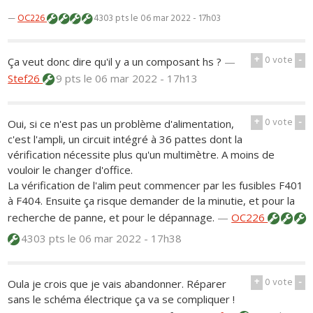
—
OC226
4303 pts
le 06 mar 2022 - 17h03
+
0
vote
-
Ça veut donc dire qu'il y a un composant hs ?
—
Stef26
9 pts
le 06 mar 2022 - 17h13
+
0
vote
-
Oui, si ce n'est pas un problème d'alimentation,
c'est l'ampli, un circuit intégré à 36 pattes dont la
vérification nécessite plus qu'un multimètre. A moins de
vouloir le changer d'office.
La vérification de l'alim peut commencer par les fusibles F401
à F404. Ensuite ça risque demander de la minutie, et pour la
recherche de panne, et pour le dépannage.
—
OC226
4303 pts
le 06 mar 2022 - 17h38
+
0
vote
-
Oula je crois que je vais abandonner. Réparer
sans le schéma électrique ça va se compliquer !