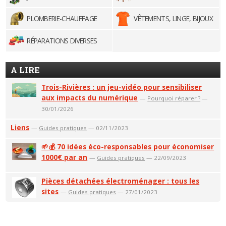
PLOMBERIE-CHAUFFAGE
VÊTEMENTS, LINGE, BIJOUX
RÉPARATIONS DIVERSES
A LIRE
Trois-Rivières : un jeu-vidéo pour sensibiliser
aux impacts du numérique
—
Pourquoi réparer ?
—
30/01/2026
Liens
—
Guides pratiques
— 02/11/2023
🌱💰 70 idées éco-responsables pour économiser
1000€ par an
—
Guides pratiques
— 22/09/2023
Pièces détachées électroménager : tous les
sites
—
Guides pratiques
— 27/01/2023