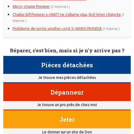
Micro chaine Pioneer
(2 réponses )
Chaîne hifi Pioneer x-HM71 ne s'allume plus, led timer clignote
(1
réponse )
Probleme de sortie sond'un coté X-MH50 PIONEER
(1 réponse )
Réparer, c'est bien, mais si je n'y arrive pas ?
Pièces détachées
Je trouve mes pièces détachées
Dépanneur
Je trouve un pro près de chez moi
Jeter
Le donner sur un site de Don