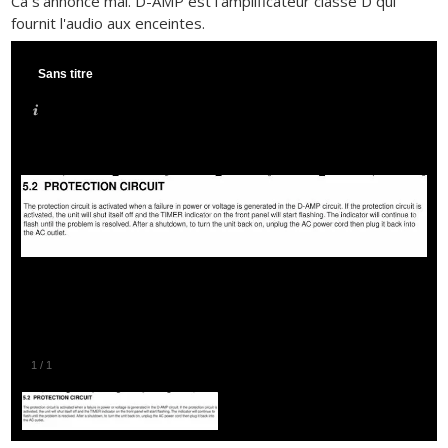
Ca s'annonce mal. D-AMP est l'amplificateur classe D qui
fournit l'audio aux enceintes.
Sans titre
1
/
1