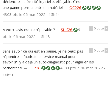
déclenche la sécurité logicielle, effaçable. C'est
une panne permanente du matériel.
—
OC226
4303 pts
le 06 mar 2022 - 15h44
+
0
vote
-
A votre avis est ce réparable ?
—
Stef26
9
pts
le 06 mar 2022 - 15h48
+
0
vote
-
Sans savoir ce qui est en panne, je ne peux pas
répondre. Il faudrait le service manual pour
savoir s'il y a déjà un auto-diagnostic pour aiguiller les
recherches.
—
OC226
4303 pts
le 06 mar 2022 -
16h51