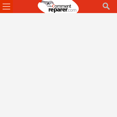
Ouvrir
le
menu