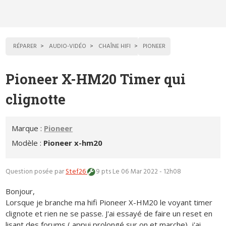
RÉPARER
AUDIO-VIDÉO
CHAÎNE HIFI
PIONEER
Pioneer X-HM20 Timer qui
clignotte
Marque :
Pioneer
Modèle :
Pioneer x-hm20
Question posée par
Stef26
9 pts
Le 06 Mar 2022 - 12h08
Bonjour,
Lorsque je branche ma hifi Pioneer X-HM20 le voyant timer
clignote et rien ne se passe. J'ai essayé de faire un reset en
lisant des forums ( appui prolongé sur on et marche), j'ai