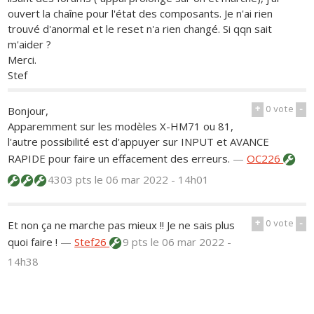
ouvert la chaîne pour l'état des composants. Je n'ai rien
trouvé d'anormal et le reset n'a rien changé. Si qqn sait
m'aider ?
Merci.
Stef
+
0
vote
-
Bonjour,
Apparemment sur les modèles X-HM71 ou 81,
l'autre possibilité est d'appuyer sur INPUT et AVANCE
RAPIDE pour faire un effacement des erreurs.
—
OC226
4303 pts
le 06 mar 2022 - 14h01
+
0
vote
-
Et non ça ne marche pas mieux !! Je ne sais plus
quoi faire !
—
Stef26
9 pts
le 06 mar 2022 -
14h38