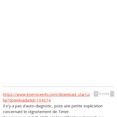
+
0
vote
-
https://www.eserviceinfo.com/download_start.p
hp?downloadurlid=104374
Il n'y a pas d'auto-diagnotic, juste une petite explication
concernant le clignotement de Timer.