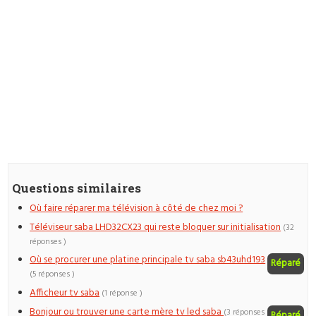
Questions similaires
Où faire réparer ma télévision à côté de chez moi ?
Téléviseur saba LHD32CX23 qui reste bloquer sur initialisation
(32
réponses )
Où se procurer une platine principale tv saba sb43uhd193
Réparé
(5 réponses )
Afficheur tv saba
(1 réponse )
Bonjour ou trouver une carte mère tv led saba
(3 réponses
Réparé