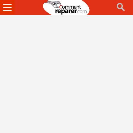
Ouvrir
le
menu