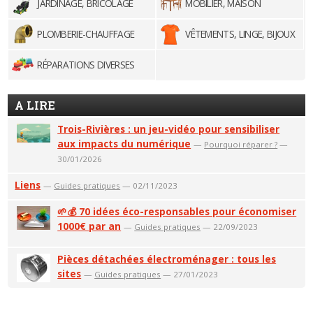
JARDINAGE, BRICOLAGE
MOBILIER, MAISON
PLOMBERIE-CHAUFFAGE
VÊTEMENTS, LINGE, BIJOUX
RÉPARATIONS DIVERSES
A LIRE
Trois-Rivières : un jeu-vidéo pour sensibiliser
aux impacts du numérique
—
Pourquoi réparer ?
—
30/01/2026
Liens
—
Guides pratiques
— 02/11/2023
🌱💰 70 idées éco-responsables pour économiser
1000€ par an
—
Guides pratiques
— 22/09/2023
Pièces détachées électroménager : tous les
sites
—
Guides pratiques
— 27/01/2023