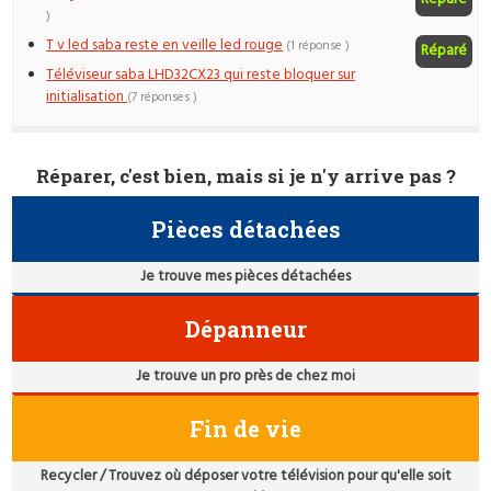
)
T v led saba reste en veille led rouge
(1 réponse )
Réparé
Téléviseur saba LHD32CX23 qui reste bloquer sur
initialisation
(7 réponses )
Réparer, c'est bien, mais si je n'y arrive pas ?
Pièces détachées
Je trouve mes pièces détachées
Dépanneur
Je trouve un pro près de chez moi
Fin de vie
Recycler / Trouvez où déposer votre télévision pour qu'elle soit