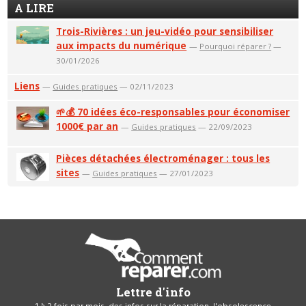
A LIRE
Trois-Rivières : un jeu-vidéo pour sensibiliser
aux impacts du numérique
—
Pourquoi réparer ?
—
30/01/2026
Liens
—
Guides pratiques
— 02/11/2023
🌱💰 70 idées éco-responsables pour économiser
1000€ par an
—
Guides pratiques
— 22/09/2023
Pièces détachées électroménager : tous les
sites
—
Guides pratiques
— 27/01/2023
Lettre d'info