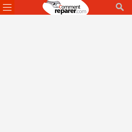
Ouvrir
le
menu