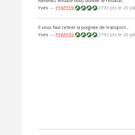
Revenez ensuite nous donner le résultat.
Yves
—
PFAFF59
2792 pts
le 20 ju
Il vous faut retirer la poignée de transport...
Yves
—
PFAFF59
2792 pts
le 20 ju