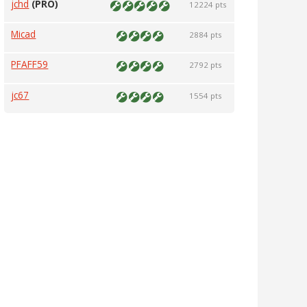
jchd
(PRO)
12224 pts
Micad
2884 pts
PFAFF59
2792 pts
jc67
1554 pts