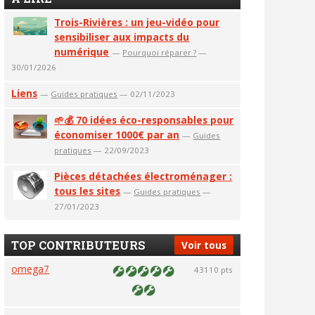
Trois-Rivières : un jeu-vidéo pour
sensibiliser aux impacts du
numérique
—
Pourquoi réparer ?
—
30/01/2026
Liens
—
Guides pratiques
— 02/11/2023
🌱💰 70 idées éco-responsables pour
économiser 1000€ par an
—
Guides
pratiques
— 22/09/2023
Pièces détachées électroménager :
tous les sites
—
Guides pratiques
—
27/01/2023
TOP CONTRIBUTEURS
Voir tous
omega7
43110 pts