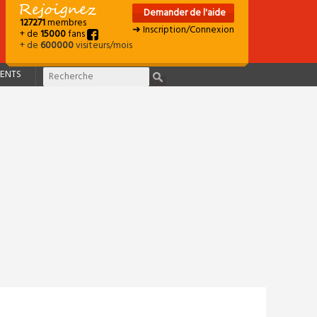
Demander de l'aide
127271
membres
➜ Inscription/Connexion
+ de
15000
fans
+ de
600000
visiteurs/mois
ENTS