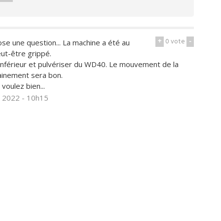
+
0
vote
-
se une question... La machine a été au
ut-être grippé.
inférieur et pulvériser du WD40. Le mouvement de la
rainement sera bon.
voulez bien...
il 2022 - 10h15