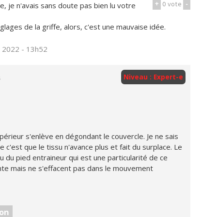
+
0
vote
-
, je n'avais sans doute pas bien lu votre
lages de la griffe, alors, c'est une mauvaise idée.
il 2022 - 13h52
s
Niveau : Expert-e
érieur s'enlève en dégondant le couvercle. Je ne sais
c'est que le tissu n'avance plus et fait du surplace. Le
 du pied entraineur qui est une particularité de ce
nte mais ne s'effacent pas dans le mouvement
on