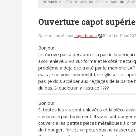
RÉPARER
RÉPARATIONS DIVERSES
MACHINE À CO
Ouverture capot supéri
Question posée par
eagleforone
10 pts
Le 11 Juil 20
Bonjour,
Je n'arrive pas à decapoter la partie supérieur
avoir enlevé 2 vis cuciforme et le côté mettali
probléme a deja ete traité par le membre L
mais je ne vois commenht faire glisser le cap
pas. Je dois accéder aux réglages de la partie h
du bas. Si quelqu'un a l'astuce ????
Bonjour.
Si toutes les vis sont enlevées et la pièce avan
s'enlèvera pas facilement. Il vous faut bouge
couvercle les petites pièces métalliques à dro
doit bouger, forcez un peu, vous ne casserez r