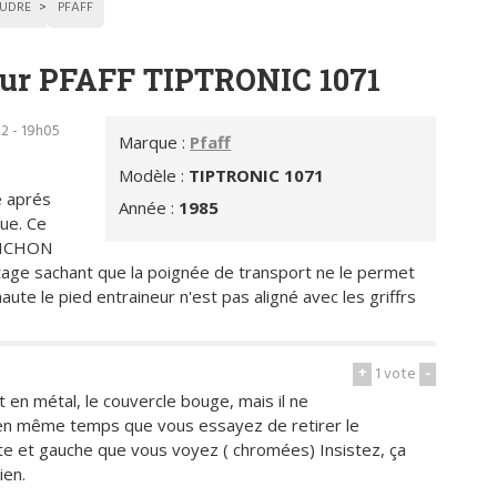
UDRE
PFAFF
eur PFAFF TIPTRONIC 1071
22 - 19h05
Marque :
Pfaff
Modèle :
TIPTRONIC 1071
e aprés
Année :
1985
que. Ce
APICHON
otage sachant que la poignée de transport ne le permet
aute le pied entraineur n'est pas aligné avec les griffrs
+
1
vote
-
t en métal, le couvercle bouge, mais il ne
r en même temps que vous essayez de retirer le
ite et gauche que vous voyez ( chromées) Insistez, ça
ien.