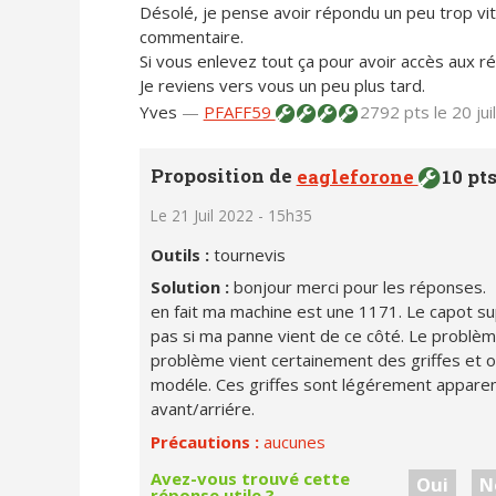
Désolé, je pense avoir répondu un peu trop vite
commentaire.
Si vous enlevez tout ça pour avoir accès aux rég
Je reviens vers vous un peu plus tard.
Yves
—
PFAFF59
2792 pts
le 20 ju
Proposition de
eagleforone
10 pt
Le 21 Juil 2022 - 15h35
Outils :
tournevis
Solution :
bonjour merci pour les réponses.
en fait ma machine est une 1171. Le capot sup
pas si ma panne vient de ce côté. Le problème 
problème vient certainement des griffes et ou
modéle. Ces griffes sont légérement appare
avant/arriére.
Précautions :
aucunes
Avez-vous trouvé cette
Oui
N
réponse utile ?