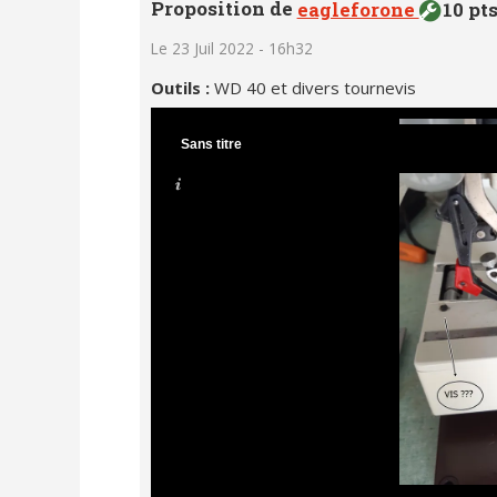
Proposition de
eagleforone
10 pt
Le 23 Juil 2022 - 16h32
Outils :
WD 40 et divers tournevis
Sans titre