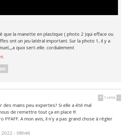
é que la manette en plastique ( photo 2 )qui efface ou
es ont un jeu latéral important. Sur la photo 1, il y a
uel,,,a quoi sert-elle. cordialement
es
on
+
1
vote
-
 des mains peu expertes? Si elle a été mal
 nous de remettre tout ça en place !!!
ro PFAFF. A mon avis, il n'y a pas grand chose à régler
il 2022 - 08h46