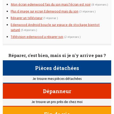
Mon écran edenwood fais du son mais l'écran est noir
(8 réponses )
Plus d image sur ecran Edenwood mais du son
(3 réponses )
Réparer un téléviseur
(1 réponse )
Edenwood Android boucle sur espace de stockage bientot
saturé
(5 réponses )
Télévision edenwood a réparer svp
(2 réponses )
Réparer, c'est bien, mais si je n'y arrive pas ?
Pièces détachées
Je trouve mes pièces détachées
Dépanneur
Je trouve un pro près de chez moi