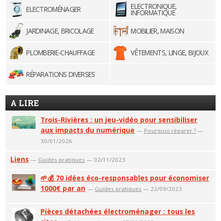
ELECTRONIQUE,
ELECTROMÉNAGER
INFORMATIQUE
JARDINAGE, BRICOLAGE
MOBILIER, MAISON
PLOMBERIE-CHAUFFAGE
VÊTEMENTS, LINGE, BIJOUX
RÉPARATIONS DIVERSES
A LIRE
Trois-Rivières : un jeu-vidéo pour sensibiliser
aux impacts du numérique
—
Pourquoi réparer ?
—
30/01/2026
Liens
—
Guides pratiques
— 02/11/2023
🌱💰 70 idées éco-responsables pour économiser
1000€ par an
—
Guides pratiques
— 22/09/2023
Pièces détachées électroménager : tous les