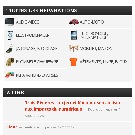
TOUTES LES RÉPARATIONS
AUDIO-VIDÉO
AUTO-MOTO
ELECTRONIQUE,
ELECTROMÉNAGER
INFORMATIQUE
JARDINAGE, BRICOLAGE
MOBILIER, MAISON
PLOMBERIE-CHAUFFAGE
VÊTEMENTS, LINGE, BIJOUX
RÉPARATIONS DIVERSES
A LIRE
Trois-Rivières : un jeu-vidéo pour sensibiliser
aux impacts du numérique
—
Pourquoi réparer ?
—
30/01/2026
Liens
—
Guides pratiques
— 02/11/2023