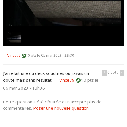
1
/
1
—
Vince79
10 pts
le 05 mar 2023 - 22h30
+
0
vote
-
J’ai refait une ou deux soudures ou j’avais un
doute mais sans résultat.
—
Vince79
10 pts
le
06 mar 2023 - 13h36
Cette question a été clôturée et n'accepte plus de
commentaires.
Poser une nouvelle question