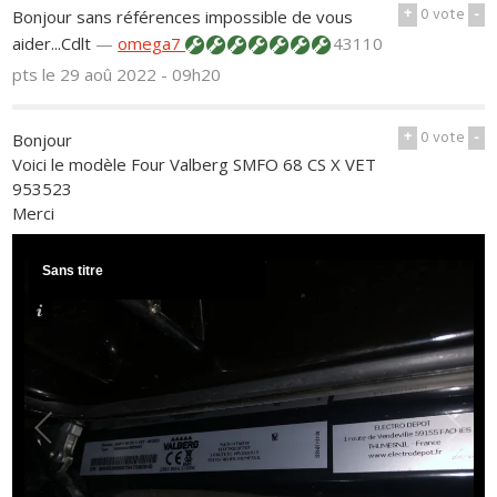
+
0
vote
-
Bonjour sans références impossible de vous
aider...Cdlt
—
omega7
43110
pts
le 29 aoû 2022 - 09h20
+
0
vote
-
Bonjour
Voici le modèle Four Valberg SMFO 68 CS X VET
953523
Merci
Sans titre