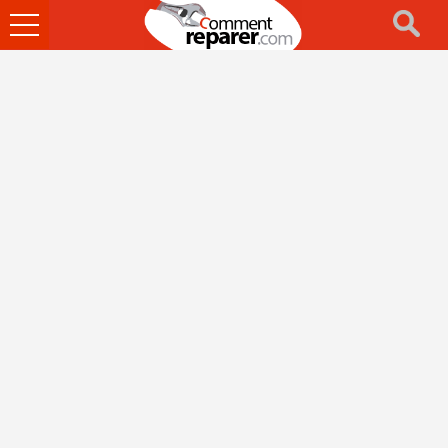
Ouvrir
le
menu