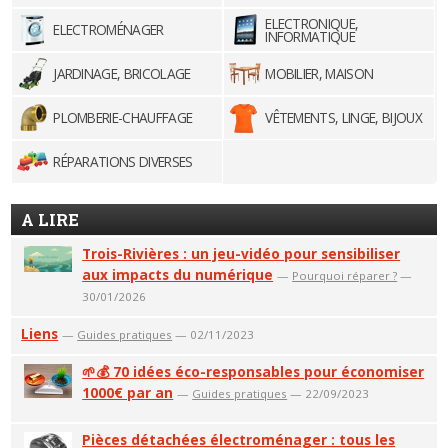
ELECTRONIQUE,
ELECTROMÉNAGER
INFORMATIQUE
JARDINAGE, BRICOLAGE
MOBILIER, MAISON
PLOMBERIE-CHAUFFAGE
VÊTEMENTS, LINGE, BIJOUX
RÉPARATIONS DIVERSES
A LIRE
Trois-Rivières : un jeu-vidéo pour sensibiliser
aux impacts du numérique
—
Pourquoi réparer ?
—
30/01/2026
Liens
—
Guides pratiques
— 02/11/2023
🌱💰 70 idées éco-responsables pour économiser
1000€ par an
—
Guides pratiques
— 22/09/2023
Pièces détachées électroménager : tous les