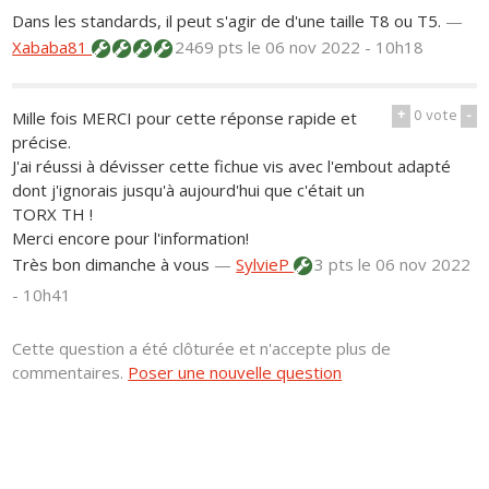
Dans les standards, il peut s'agir de d'une taille T8 ou T5.
—
Xababa81
2469 pts
le 06 nov 2022 - 10h18
+
0
vote
-
Mille fois MERCI pour cette réponse rapide et
précise.
J'ai réussi à dévisser cette fichue vis avec l'embout adapté
dont j'ignorais jusqu'à aujourd'hui que c'était un
TORX TH !
Merci encore pour l'information!
Très bon dimanche à vous
—
SylvieP
3 pts
le 06 nov 2022
- 10h41
Cette question a été clôturée et n'accepte plus de
commentaires.
Poser une nouvelle question