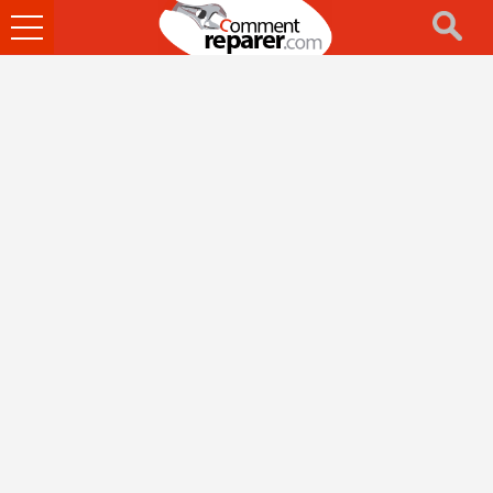
Ouvrir
le
menu