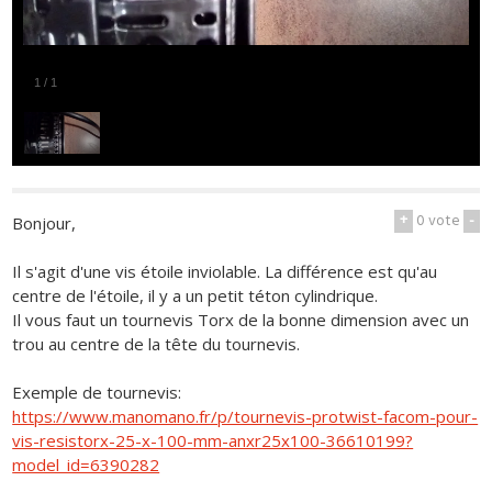
1
/
1
+
0
vote
-
Bonjour,
Il s'agit d'une vis étoile inviolable. La différence est qu'au
centre de l'étoile, il y a un petit téton cylindrique.
Il vous faut un tournevis Torx de la bonne dimension avec un
trou au centre de la tête du tournevis.
Exemple de tournevis:
https://www.manomano.fr/p/tournevis-protwist-facom-pour-
vis-resistorx-25-x-100-mm-anxr25x100-36610199?
model_id=6390282