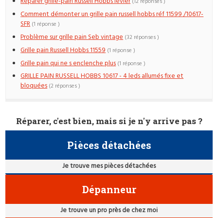
Réparer grille-pain Russell Hobbs levier
(12 réponses )
Comment démonter un grille pain russell hobbs réf 11599 /10617-
SFR
(1 réponse )
Problème sur grille pain Seb vintage
(32 réponses )
Grille pain Russell Hobbs 11559
(1 réponse )
Grille pain qui ne s enclenche plus
(1 réponse )
GRILLE PAIN RUSSELL HOBBS 10617 - 4 leds allumés fixe et
bloquées
(2 réponses )
Réparer, c'est bien, mais si je n'y arrive pas ?
Pièces détachées
Je trouve mes pièces détachées
Dépanneur
Je trouve un pro près de chez moi