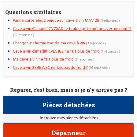
Questions similaires
Panne carte électronique sur cave à vin MAV 28
(9 réponses )
Cave à vin Climadiff CV70AD le fusible pète même avec un neuf !!!
(18 réponses )
Changer le thermostat de ma cave à vin
(3 réponses )
Cave a vin climadiff CPLG182 ne fait plus de froid
(7 réponses )
Ma cave a vin ne fait plus de froid
(3 réponses )
Cave à vin 28BBWEC ne fais pas de froid ?
(16 réponses )
Réparer, c'est bien, mais si je n'y arrive pas ?
Pièces détachées
Je trouve mes pièces détachées
Dépanneur