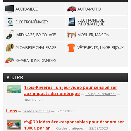
AUDIO-VIDÉO
AUTO-MOTO
ELECTRONIQUE,
ELECTROMÉNAGER
INFORMATIQUE
JARDINAGE, BRICOLAGE
MOBILIER, MAISON
PLOMBERIE-CHAUFFAGE
VÊTEMENTS, LINGE, BIJOUX
RÉPARATIONS DIVERSES
A LIRE
Trois-Rivières : un jeu-vidéo pour sensibiliser
aux impacts du numérique
—
Pourquoi réparer ?
—
30/01/2026
Liens
—
Guides pratiques
— 02/11/2023
🌱💰 70 idées éco-responsables pour économiser
1000€ par an
—
Guides pratiques
— 22/09/2023