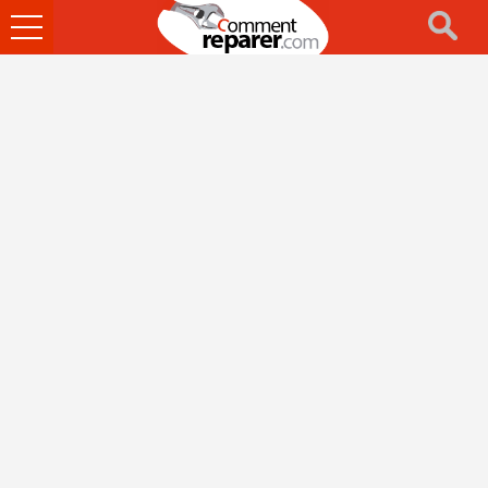
Ouvrir
le
menu