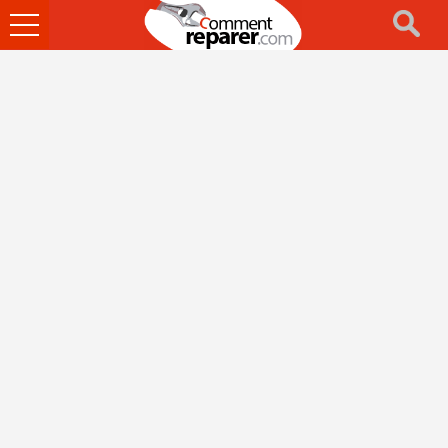
Ouvrir
le
menu