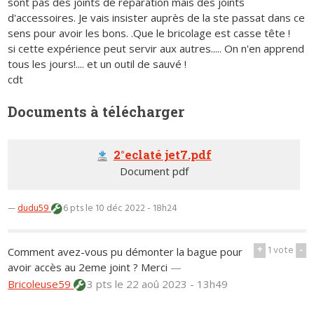
sont pas des joints de réparation mais des joints
d'accessoires. Je vais insister auprès de la ste passat dans ce
sens pour avoir les bons. .Que le bricolage est casse tête !
si cette expérience peut servir aux autres..... On n'en apprend
tous les jours!.... et un outil de sauvé !
cdt
Documents à télécharger
2°eclaté jet7.pdf
Document pdf
—
dudu59
6 pts
le 10 déc 2022 - 18h24
+
1
vote
-
Comment avez-vous pu démonter la bague pour
avoir accès au 2eme joint ? Merci
—
Bricoleuse59
3 pts
le 22 aoû 2023 - 13h49