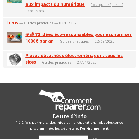
aux impacts du numérique
—
Pourquoi réparer ?
—
30/01/2026
Liens
—
Guides pratiques
— 02/11/2023
🌱💰 70 idées éco-responsables pour économiser
1000€ par an
—
Guides pratiques
— 22/09/2023
Pièces détachées électroménager : tous les
sites
—
Guides pratiques
— 27/01/2023
Lettre d'info
1 à 2 fois par mois, des infos sur la réparation, l'obsolescence
programmée, les déchets et l'environnement.