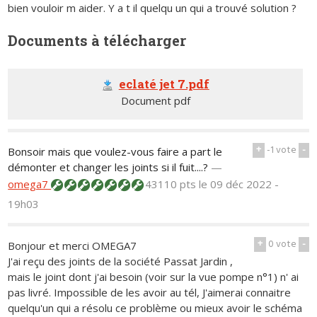
bien vouloir m aider. Y a t il quelqu un qui a trouvé solution ?
Documents à télécharger
eclaté jet 7.pdf
Document pdf
+
-1
vote
-
Bonsoir mais que voulez-vous faire a part le
démonter et changer les joints si il fuit....?
—
omega7
43110 pts
le 09 déc 2022 -
19h03
+
0
vote
-
Bonjour et merci OMEGA7
J'ai reçu des joints de la société Passat Jardin ,
mais le joint dont j'ai besoin (voir sur la vue pompe n°1) n' ai
pas livré. Impossible de les avoir au tél, J'aimerai connaitre
quelqu'un qui a résolu ce problème ou mieux avoir le schéma