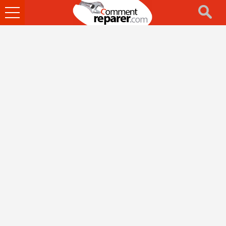
Ouvrir
le
menu