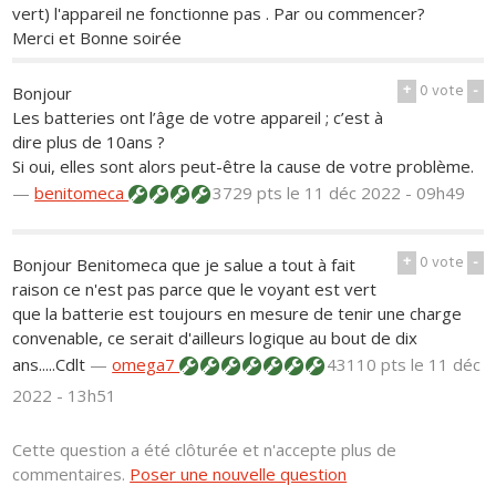
vert) l'appareil ne fonctionne pas . Par ou commencer?
Merci et Bonne soirée
+
0
vote
-
Bonjour
Les batteries ont l’âge de votre appareil ; c’est à
dire plus de 10ans ?
Si oui, elles sont alors peut-être la cause de votre problème.
—
benitomeca
3729 pts
le 11 déc 2022 - 09h49
+
0
vote
-
Bonjour Benitomeca que je salue a tout à fait
raison ce n'est pas parce que le voyant est vert
que la batterie est toujours en mesure de tenir une charge
convenable, ce serait d'ailleurs logique au bout de dix
ans.....Cdlt
—
omega7
43110 pts
le 11 déc
2022 - 13h51
Cette question a été clôturée et n'accepte plus de
commentaires.
Poser une nouvelle question