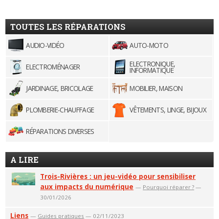
TOUTES LES RÉPARATIONS
AUDIO-VIDÉO
AUTO-MOTO
ELECTRONIQUE,
ELECTROMÉNAGER
INFORMATIQUE
JARDINAGE, BRICOLAGE
MOBILIER, MAISON
PLOMBERIE-CHAUFFAGE
VÊTEMENTS, LINGE, BIJOUX
RÉPARATIONS DIVERSES
A LIRE
Trois-Rivières : un jeu-vidéo pour sensibiliser
aux impacts du numérique
—
Pourquoi réparer ?
—
30/01/2026
Liens
—
Guides pratiques
— 02/11/2023