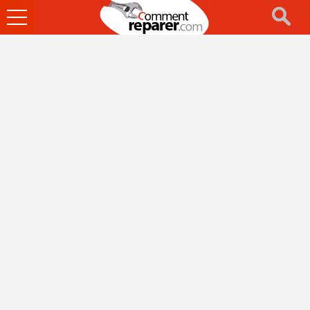
Ouvrir
le
menu