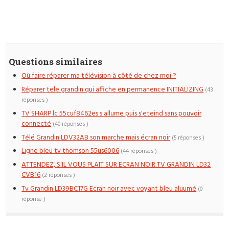
Questions similaires
Où faire réparer ma télévision à côté de chez moi ?
Réparer tele grandin qui affiche en permanence INITIALIZING
(43
réponses )
TV SHARP lc 55cuf8462es s allume puis s'eteind sans pouvoir
connecté
(40 réponses )
Télé Grandin LDV32AB son marche mais écran noir
(5 réponses )
Ligne bleu tv thomson 55us6006
(44 réponses )
ATTENDEZ, S'IL VOUS PLAIT SUR ECRAN NOIR TV GRANDIN LD32
CVB16
(2 réponses )
Tv Grandin LD39BC17G Ecran noir avec voyant bleu aluumé
(0
réponse )