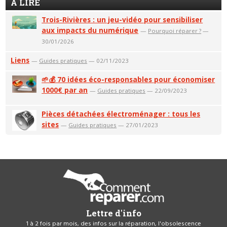
A LIRE
Trois-Rivières : un jeu-vidéo pour sensibiliser
aux impacts du numérique
—
Pourquoi réparer ?
—
30/01/2026
Liens
—
Guides pratiques
— 02/11/2023
🌱💰 70 idées éco-responsables pour économiser
1000€ par an
—
Guides pratiques
— 22/09/2023
Pièces détachées électroménager : tous les
sites
—
Guides pratiques
— 27/01/2023
Lettre d'info
1 à 2 fois par mois, des infos sur la réparation, l'obsolescence