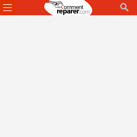
Ouvrir
le
menu