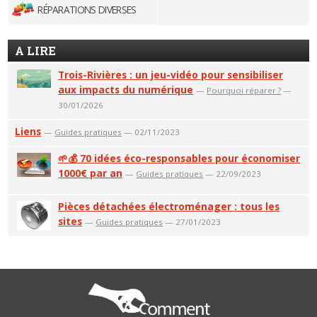
RÉPARATIONS DIVERSES
A LIRE
Trois-Rivières : un jeu-vidéo pour sensibiliser
aux impacts du numérique
—
Pourquoi réparer ?
—
30/01/2026
Liens
—
Guides pratiques
— 02/11/2023
🌱💰 70 idées éco-responsables pour économiser
1000€ par an
—
Guides pratiques
— 22/09/2023
Pièces détachées électroménager : tous les
sites
—
Guides pratiques
— 27/01/2023