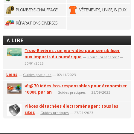
PLOMBERIE-CHAUFFAGE
VÊTEMENTS, LINGE, BIJOUX
RÉPARATIONS DIVERSES
A LIRE
Trois-Rivières : un jeu-vidéo pour sensibiliser
aux impacts du numérique
—
Pourquoi réparer ?
—
30/01/2026
Liens
—
Guides pratiques
— 02/11/2023
🌱💰 70 idées éco-responsables pour économiser
1000€ par an
—
Guides pratiques
— 22/09/2023
Pièces détachées électroménager : tous les
sites
—
Guides pratiques
— 27/01/2023