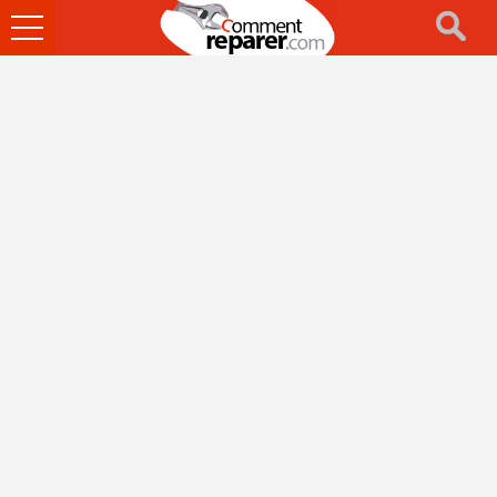
Ouvrir
le
menu