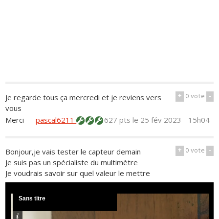
+
0
vote
-
Je regarde tous ça mercredi et je reviens vers
vous
Merci
—
pascal6211
627 pts
le 25 fév 2023 - 15h04
+
0
vote
-
Bonjour,je vais tester le capteur demain
Je suis pas un spécialiste du multimètre
Je voudrais savoir sur quel valeur le mettre
Sans titre