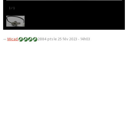
1
/
1
—
Micad
2884 pts
le 25 fév 2023 - 14h03