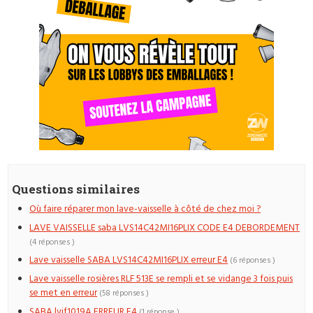
Questions similaires
Où faire réparer mon lave-vaisselle à côté de chez moi ?
LAVE VAISSELLE saba LVS14C42MI16PLIX CODE E4 DEBORDEMENT
(4 réponses )
Lave vaisselle SABA LVS14C42MI16PLIX erreur E4
(6 réponses )
Lave vaisselle rosières RLF 513E se rempli et se vidange 3 fois puis
se met en erreur
(58 réponses )
SABA lvif1019A ERREUR E4
(1 réponse )