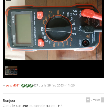
1
/
1
—
pascal6211
627 pts
le 28 fév 2023 - 14h26
+
0
vote
-
Bonjour
C'est le capteur ou sonde qui est HS