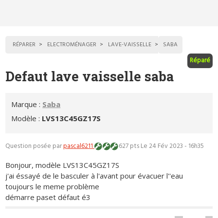
RÉPARER
ELECTROMÉNAGER
LAVE-VAISSELLE
SABA
Réparé
Defaut lave vaisselle saba
Marque :
Saba
Modèle :
LVS13C45GZ17S
Question posée par
pascal6211
627 pts
Le 24 Fév 2023 - 16h35
Bonjour, modèle LVS13C45GZ17S
j'ai éssayé de le basculer à l'avant pour évacuer l''eau
toujours le meme problème
démarre paset défaut é3