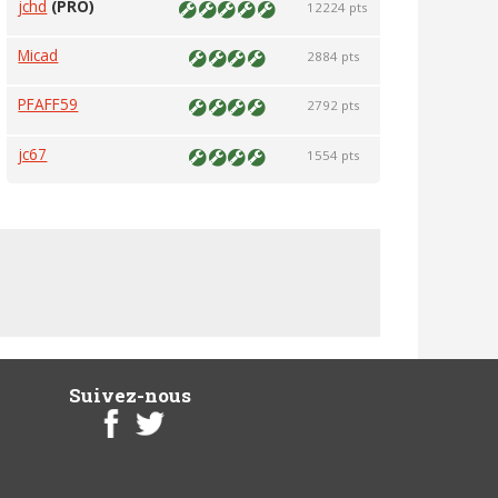
jchd
(PRO)
12224 pts
Micad
2884 pts
PFAFF59
2792 pts
jc67
1554 pts
Suivez-nous