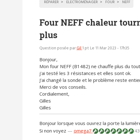
RÉPARER
ELECTROMÉNAGER
FOUR
NEFF
Four NEFF chaleur tourn
plus
Question posée par
Gil
1 pt
Le 11 Mar 2023 - 17h35
Bonjour,
Mon four NEFF (B1482) ne chauffe plus du tout
j'ai testé les 3 résistances et elles sont ok.
J'ai changé la sonde et le problème reste entier
Merci de vos conseils.
Cordialement,
Gilles
Gilles
Bonjour lorsque vous ouvrez la porte la lumièr
Si non voyez
—
omega7
43