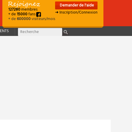
Demander de l'aide
127280
membres
➜ Inscription/Connexion
+ de
15000
fans
+ de
600000
visiteurs/mois
ENTS