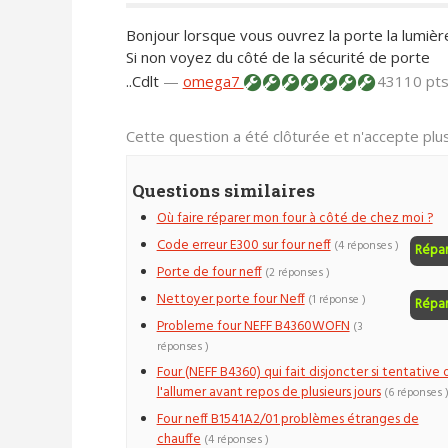
Bonjour lorsque vous ouvrez la porte la lumièr
Si non voyez du côté de la sécurité de porte
..Cdlt
—
omega7
43110 pt
Cette question a été clôturée et n'accepte pl
Questions similaires
Où faire réparer mon four à côté de chez moi ?
Code erreur E300 sur four neff
(4 réponses )
Répa
Porte de four neff
(2 réponses )
Nettoyer porte four Neff
(1 réponse )
Répa
Probleme four NEFF B4360WOFN
(3
réponses )
Four (NEFF B4360) qui fait disjoncter si tentative 
l'allumer avant repos de plusieurs jours
(6 réponses 
Four neff B1541A2/01 problèmes étranges de
chauffe
(4 réponses )