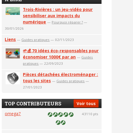
Trois-Rivières : un jeu-vidéo pour
sensibiliser aux impacts du
numérique
—
Pourquoi réparer ?
—
30/01/2026
Liens
—
Guides pratiques
— 02/11/2023
🌱💰 70 idées éco-responsables pour
économiser 1000€ par an
—
Guides
pratiques
— 22/09/2023
Pièces détachées électroménager :
tous les sites
—
Guides pratiques
—
27/01/2023
TOP CONTRIBUTEURS
Voir tous
omega7
43110 pts