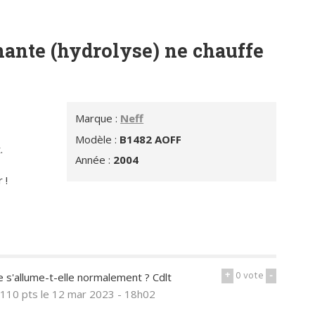
ante (hydrolyse) ne chauffe
Marque :
Neff
Modèle :
B1482 AOFF
.
Année :
2004
 !
+
0
vote
-
e s'allume-t-elle normalement ? Cdlt
110 pts
le 12 mar 2023 - 18h02