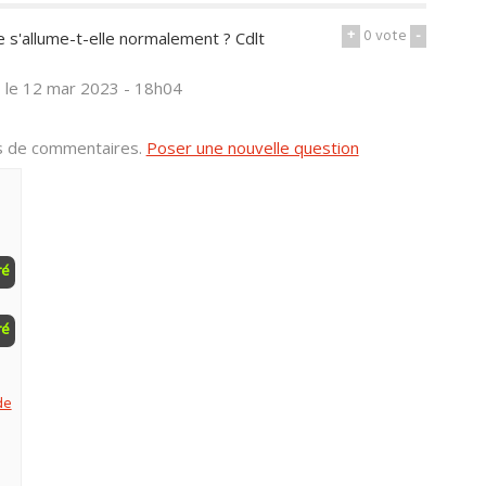
+
0
vote
-
e s'allume-t-elle normalement ? Cdlt
s
le 12 mar 2023 - 18h04
us de commentaires.
Poser une nouvelle question
ré
ré
de
)