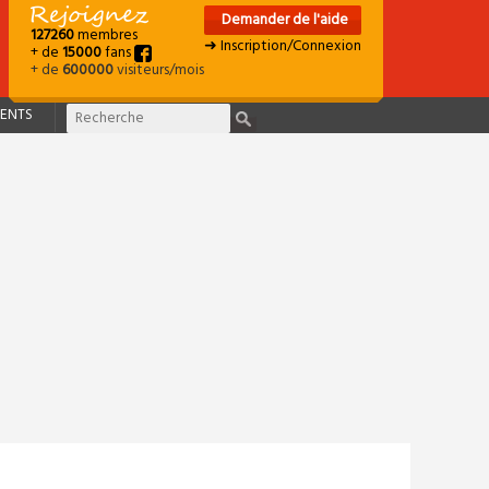
Demander de l'aide
127260
membres
➜ Inscription/Connexion
+ de
15000
fans
+ de
600000
visiteurs/mois
ENTS