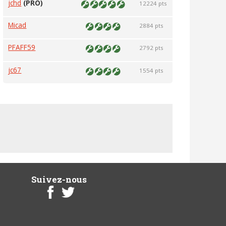
jchd
(PRO)
12224 pts
Micad
2884 pts
PFAFF59
2792 pts
jc67
1554 pts
Suivez-nous