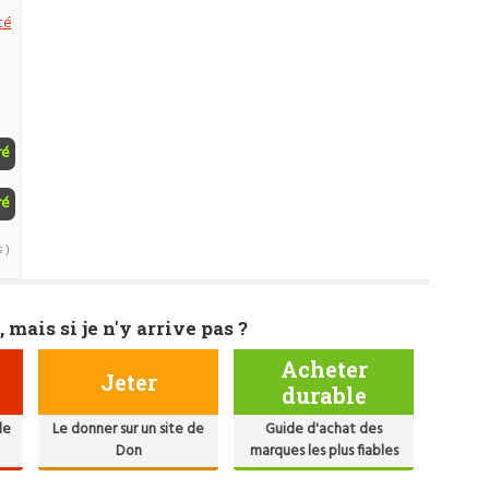
té
ré
ré
 )
, mais si je n'y arrive pas ?
Acheter
Jeter
durable
de
Le donner sur un site de
Guide d'achat des
Don
marques les plus fiables