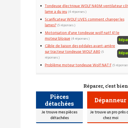
Tondeuse électrique WOLF N40M ventilateur cô
lame a du jeu
(4 réponses )
Scarificateur WOLF UVES comment changer les
lames?
(5 réponses )
Motorisation d'une tondeuse wolf natf 41 le
moteur bloque
(4 réponses )
Répa
Câble de liaison des pédales avant-arrière
sur tracteur tondeuse WOLF A80
(5
Répa
réponses )
Problème moteur tondeuse Wolf NAT F
(5 réponses
Réparer, c'est bien
Pièces
Dépanneur
détachées
Je trouve mes pièces
Je trouve un pro près 
détachées
chez moi