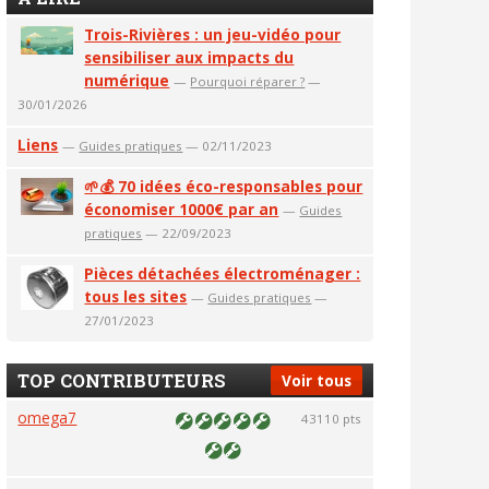
Trois-Rivières : un jeu-vidéo pour
sensibiliser aux impacts du
numérique
—
Pourquoi réparer ?
—
30/01/2026
Liens
—
Guides pratiques
— 02/11/2023
🌱💰 70 idées éco-responsables pour
économiser 1000€ par an
—
Guides
pratiques
— 22/09/2023
Pièces détachées électroménager :
tous les sites
—
Guides pratiques
—
27/01/2023
TOP CONTRIBUTEURS
Voir tous
omega7
43110 pts