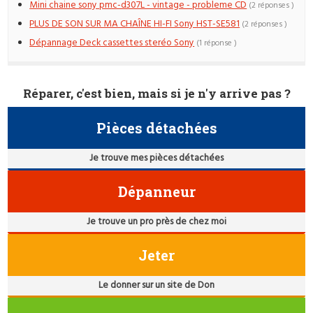
Mini chaine sony pmc-d307L - vintage - probleme CD
(2 réponses )
PLUS DE SON SUR MA CHAÎNE HI-FI Sony HST-SE581
(2 réponses )
Dépannage Deck cassettes steréo Sony
(1 réponse )
Réparer, c'est bien, mais si je n'y arrive pas ?
Pièces détachées
Je trouve mes pièces détachées
Dépanneur
Je trouve un pro près de chez moi
Jeter
Le donner sur un site de Don