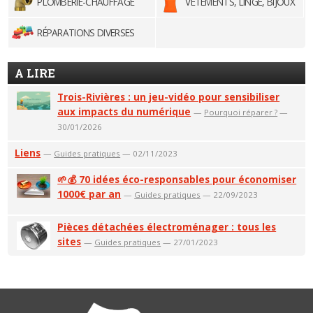
PLOMBERIE-CHAUFFAGE
VÊTEMENTS, LINGE, BIJOUX
RÉPARATIONS DIVERSES
A LIRE
Trois-Rivières : un jeu-vidéo pour sensibiliser
aux impacts du numérique
—
Pourquoi réparer ?
—
30/01/2026
Liens
—
Guides pratiques
— 02/11/2023
🌱💰 70 idées éco-responsables pour économiser
1000€ par an
—
Guides pratiques
— 22/09/2023
Pièces détachées électroménager : tous les
sites
—
Guides pratiques
— 27/01/2023