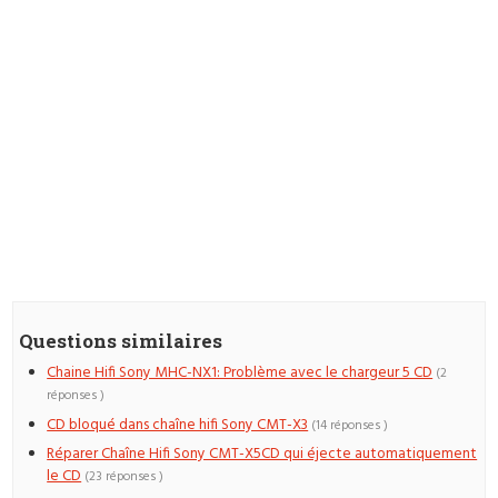
Questions similaires
Chaine Hifi Sony MHC-NX1: Problème avec le chargeur 5 CD
(2
réponses )
CD bloqué dans chaîne hifi Sony CMT-X3
(14 réponses )
Réparer Chaîne Hifi Sony CMT-X5CD qui éjecte automatiquement
le CD
(23 réponses )