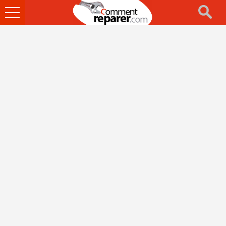
Ouvrir
le
menu