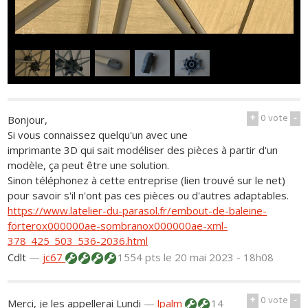
1
/
5
+
0
vote
-
Bonjour,
Si vous connaissez quelqu'un avec une
imprimante 3D qui sait modéliser des pièces à partir d'un
modèle, ça peut être une solution.
Sinon téléphonez à cette entreprise (lien trouvé sur le net)
pour savoir s'il n'ont pas ces pièces ou d'autres adaptables.
https://www.latelier-du-parasol.fr/embout-de-baleine-
forterox000000ae-sombranox000000ae-xml-
378_425_503_536-2036.html
Cdlt
—
jc67
1554 pts
le 20 mai 2023 - 18h08
+
0
vote
-
Merci, je les appellerai Lundi
—
lpalm
14