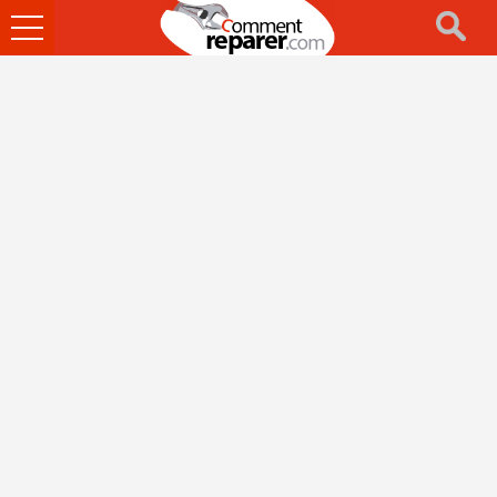
Ouvrir
le
menu