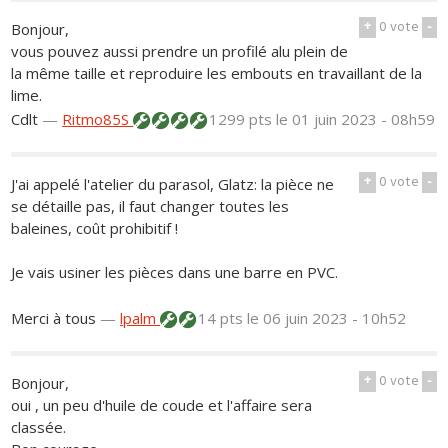
+
0
vote
-
Bonjour,
vous pouvez aussi prendre un profilé alu plein de
la même taille et reproduire les embouts en travaillant de la
lime.
Cdlt
—
Ritmo85S
1299 pts
le 01 juin 2023 - 08h59
+
0
vote
-
J'ai appelé l'atelier du parasol, Glatz: la pièce ne
se détaille pas, il faut changer toutes les
baleines, coût prohibitif !
Je vais usiner les pièces dans une barre en PVC.
Merci à tous
—
lpalm
14 pts
le 06 juin 2023 - 10h52
+
0
vote
-
Bonjour,
oui , un peu d'huile de coude et l'affaire sera
classée.