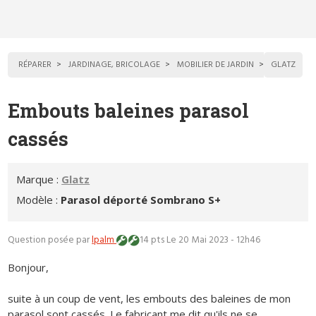
RÉPARER
JARDINAGE, BRICOLAGE
MOBILIER DE JARDIN
GLATZ
Embouts baleines parasol
cassés
Marque :
Glatz
Modèle :
Parasol déporté Sombrano S+
Question posée par
lpalm
14 pts
Le 20 Mai 2023 - 12h46
Bonjour,
suite à un coup de vent, les embouts des baleines de mon
parasol sont cassés. Le fabricant me dit qu'ils ne se