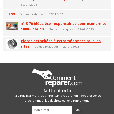
30/01/2026
Liens
—
Guides pratiques
— 02/11/2023
🌱💰 70 idées éco-responsables pour économiser
1000€ par an
—
Guides pratiques
— 22/09/2023
Pièces détachées électroménager : tous les
sites
—
Guides pratiques
— 27/01/2023
Lettre d'info
1 à 2 fois par mois, des infos sur la réparation, l'obsolescence
programmée, les déchets et l'environnement.
OK