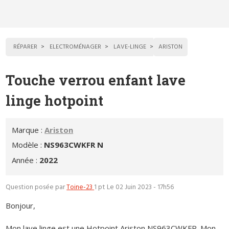
RÉPARER
ELECTROMÉNAGER
LAVE-LINGE
ARISTON
Touche verrou enfant lave
linge hotpoint
Marque :
Ariston
Modèle :
NS963CWKFR N
Année :
2022
Question posée par
Toine-23
1 pt
Le 02 Juin 2023 - 17h56
Bonjour,
Mon lave linge est une Hotpoint Ariston NS963CWKFR. Mon