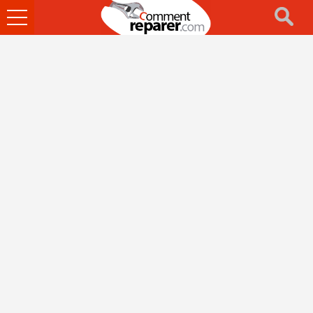
Ouvrir
le
menu