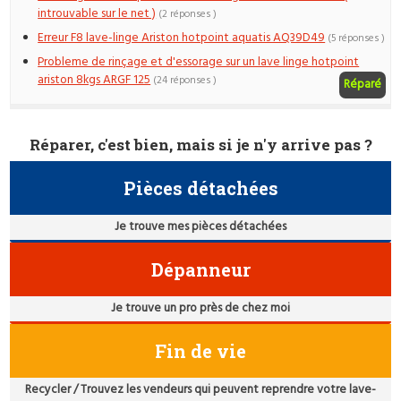
introuvable sur le net )
(2 réponses )
Erreur F8 lave-linge Ariston hotpoint aquatis AQ39D49
(5 réponses )
Probleme de rinçage et d'essorage sur un lave linge hotpoint
ariston 8kgs ARGF 125
(24 réponses )
Réparé
Réparer, c'est bien, mais si je n'y arrive pas ?
Pièces détachées
Je trouve mes pièces détachées
Dépanneur
Je trouve un pro près de chez moi
Fin de vie
Recycler / Trouvez les vendeurs qui peuvent reprendre votre lave-