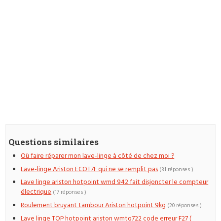
Questions similaires
Où faire réparer mon lave-linge à côté de chez moi ?
Lave-linge Ariston ECOT7F qui ne se remplit pas
(31 réponses )
Lave linge ariston hotpoint wmd 942 fait disjoncter le compteur
électrique
(17 réponses )
Roulement bruyant tambour Ariston hotpoint 9kg
(20 réponses )
Lave linge TOP hotpoint ariston wmtg722 code erreur F27 (