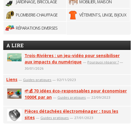
JARDINAGE, BRICOLAGE
MOBILIER, MAISON
PLOMBERIE-CHAUFFAGE
VÊTEMENTS, LINGE, BIJOUX
RÉPARATIONS DIVERSES
A LIRE
Trois-Rivières : un jeu-vidéo pour sensibiliser
aux impacts du numérique
—
Pourquoi réparer ?
—
30/01/2026
Liens
—
Guides pratiques
— 02/11/2023
🌱💰 70 idées éco-responsables pour économiser
1000€ par an
—
Guides pratiques
— 22/09/2023
Pièces détachées électroménager : tous les
sites
—
Guides pratiques
— 27/01/2023