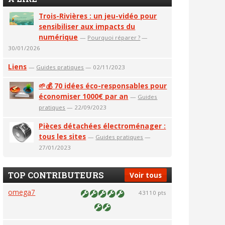
Trois-Rivières : un jeu-vidéo pour
sensibiliser aux impacts du
numérique
—
Pourquoi réparer ?
—
30/01/2026
Liens
—
Guides pratiques
— 02/11/2023
🌱💰 70 idées éco-responsables pour
économiser 1000€ par an
—
Guides
pratiques
— 22/09/2023
Pièces détachées électroménager :
tous les sites
—
Guides pratiques
—
27/01/2023
TOP CONTRIBUTEURS
Voir tous
omega7
43110 pts