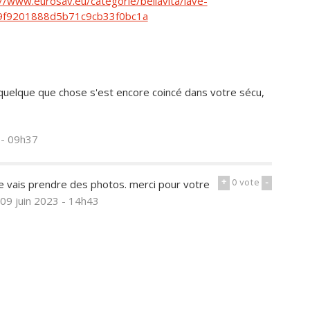
://www.eurosav.eu/categorie/bellavita/lave-
b9f9201888d5b71c9cb33f0bc1a
 quelque que chose s'est encore coincé dans votre sécu,
 - 09h37
+
0
vote
-
je vais prendre des photos. merci pour votre
 09 juin 2023 - 14h43