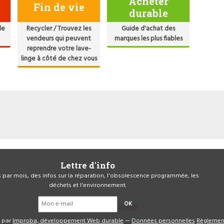
Acheter
Fin de vie
durable
de
Recycler / Trouvez les
Guide d'achat des
vendeurs qui peuvent
marques les plus fiables
reprendre votre lave-
linge à côté de chez vous
Lettre d'info
is par mois, des infos sur la réparation, l'obsolescence programmée, les
déchets et l'environnement.
OK
é par
Improba, développement Web durable
—
Données personnelles
Règlemen