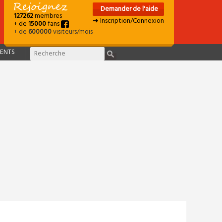
Demander de l'aide
127262
membres
➜ Inscription/Connexion
+ de
15000
fans
+ de
600000
visiteurs/mois
ENTS