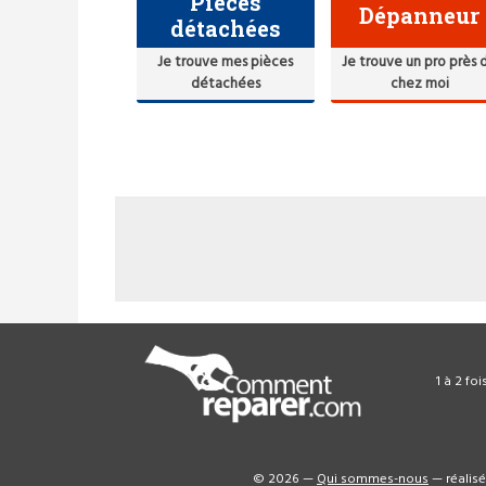
Pièces
Dépanneur
détachées
Je trouve mes pièces
Je trouve un pro près 
détachées
chez moi
1 à 2 fo
© 2026 —
Qui sommes-nous
— réalis