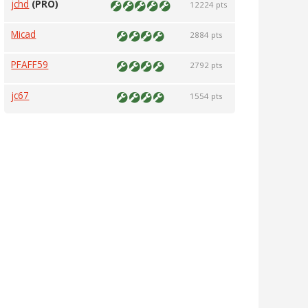
jchd
(PRO)
12224 pts
Micad
2884 pts
PFAFF59
2792 pts
jc67
1554 pts