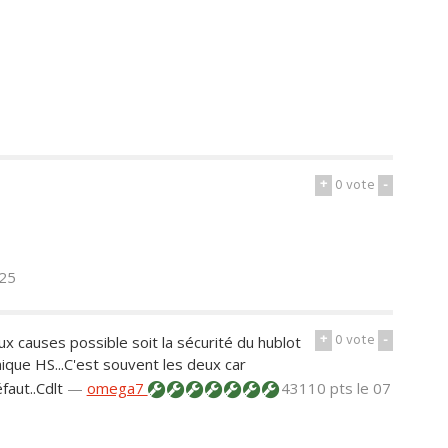
+
0
vote
-
h25
+
0
vote
-
ux causes possible soit la sécurité du hublot
onique HS...C'est souvent les deux car
aut..Cdlt
—
omega7
43110 pts
le 07