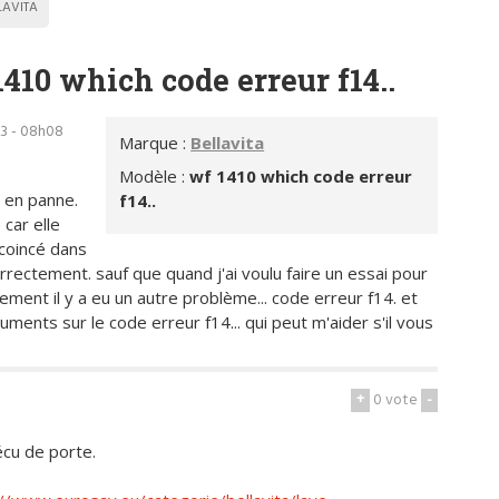
LAVITA
1410 which code erreur f14..
23 - 08h08
Marque :
Bellavita
Modèle :
wf 1410 which code erreur
 en panne.
f14..
 car elle
e coincé dans
correctement. sauf que quand j'ai voulu faire un essai pour
ement il y a eu un autre problème... code erreur f14. et
ocuments sur le code erreur f14... qui peut m'aider s'il vous
+
0
vote
-
écu de porte.