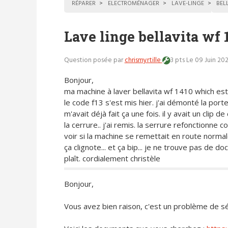
RÉPARER
ELECTROMÉNAGER
LAVE-LINGE
BEL
Lave linge bellavita wf 
Question posée par
chrismyrtille
3 pts
Le 09 Juin 20
Bonjour,
ma machine à laver bellavita wf 1410 which est
le code f13 s'est mis hier. j'ai démonté la porte
m'avait déjà fait ça une fois. il y avait un clip d
la cerrure.. j'ai remis. la serrure refonctionne 
voir si la machine se remettait en route normal
ça clignote... et ça bip... je ne trouve pas de d
plaît. cordialement christèle
Bonjour,
Vous avez bien raison, c'est un problème de s