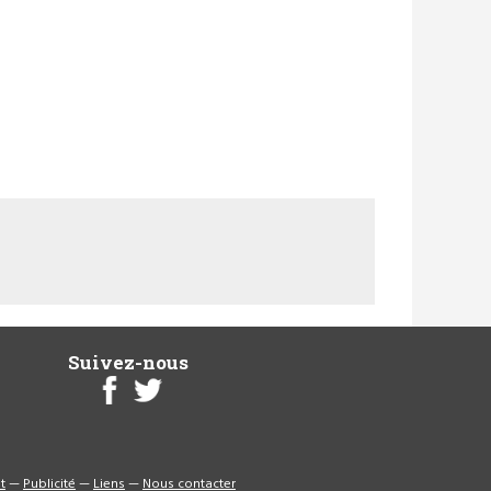
Suivez-nous
t
—
Publicité
—
Liens
—
Nous contacter