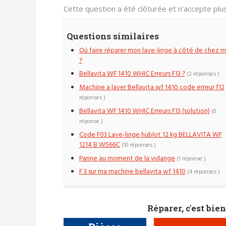
Cette question a été clôturée et n'accepte pl
Questions similaires
Où faire réparer mon lave-linge à côté de chez m
?
Bellavita WF 1410 WHIC Erreurs F13 ?
(2 réponses )
Machine a laver Bellavita wf 1410 code erreur f12
réponses )
Bellavita WF 1410 WHIC Erreurs F13 (solution)
(0
réponse )
Code F03 Lave-linge hublot 12 kg BELLAVITA WF
1214 B W566C
(10 réponses )
Panne au moment de la vidange
(1 réponse )
F 3 sur ma machine bellavita wf 1410
(4 réponses )
Réparer, c'est bien