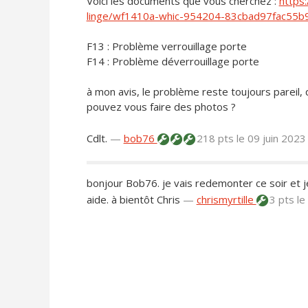
Voici les documents que vous cherchez :
https
linge/wf1410a-whic-954204-83cbad97fac55
F13 : Problème verrouillage porte
F14 : Problème déverrouillage porte
à mon avis, le problème reste toujours pareil,
pouvez vous faire des photos ?
Cdlt.
—
bob76
218 pts
le 09 juin 2023
bonjour Bob76. je vais redemonter ce soir et 
aide. à bientôt Chris
—
chrismyrtille
3 pts
le