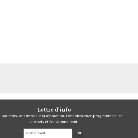
Lettre d'info
is par mois, des infos sur la réparation, l'obsolescence programmée, les
déchets et l'environnement.
OK