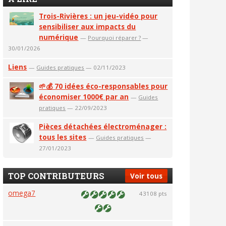
Trois-Rivières : un jeu-vidéo pour
sensibiliser aux impacts du
numérique
—
Pourquoi réparer ?
—
30/01/2026
Liens
—
Guides pratiques
— 02/11/2023
🌱💰 70 idées éco-responsables pour
économiser 1000€ par an
—
Guides
pratiques
— 22/09/2023
Pièces détachées électroménager :
tous les sites
—
Guides pratiques
—
27/01/2023
TOP CONTRIBUTEURS
Voir tous
omega7
43108 pts