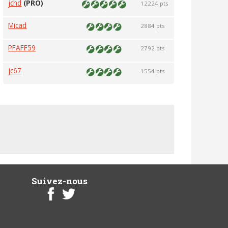
jchd
(PRO)
12224 pts
Micad
2884 pts
PFAFF59
2792 pts
jc67
1554 pts
Suivez-nous