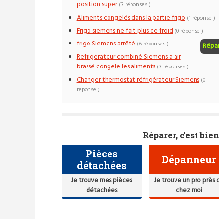
position super
(3 réponses )
Aliments congelés dans la partie frigo
(1 réponse )
Frigo siemens ne fait plus de froid
(0 réponse )
frigo Siemens arrêté
(6 réponses )
Répa
Refrigerateur combiné Siemens a air
brassé congele les aliments
(3 réponses )
Changer thermostat réfrigérateur Siemens
(0
réponse )
Réparer, c'est bien
Pièces
Dépanneur
détachées
Je trouve mes pièces
Je trouve un pro près 
détachées
chez moi