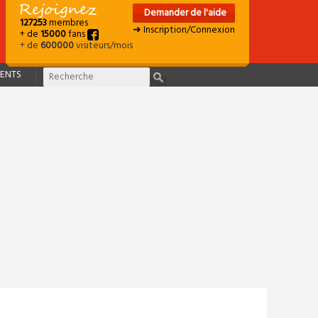
Demander de l'aide
127253
membres
➜ Inscription/Connexion
+ de
15000
fans
+ de
600000
visiteurs/mois
ENTS