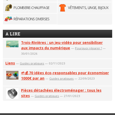
PLOMBERIE-CHAUFFAGE
VÊTEMENTS, LINGE, BIJOUX
RÉPARATIONS DIVERSES
A LIRE
Trois-Rivières : un jeu-vidéo pour sensibiliser
aux impacts du numérique
—
Pourquoi réparer ?
—
30/01/2026
Liens
—
Guides pratiques
— 02/11/2023
🌱💰 70 idées éco-responsables pour économiser
1000€ par an
—
Guides pratiques
— 22/09/2023
Pièces détachées électroménager : tous les
sites
—
Guides pratiques
— 27/01/2023