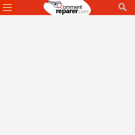
Ouvrir
le
menu