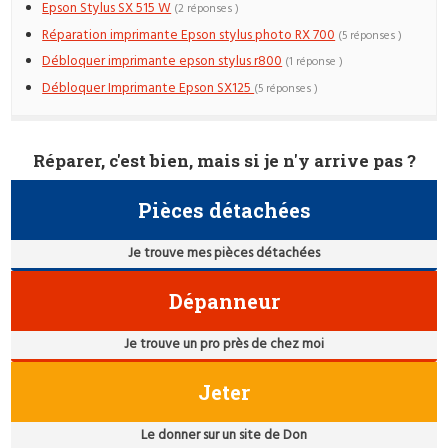
Epson Stylus SX 515 W
(2 réponses )
Réparation imprimante Epson stylus photo RX 700
(5 réponses )
Débloquer imprimante epson stylus r800
(1 réponse )
Débloquer Imprimante Epson SX125
(5 réponses )
Réparer, c'est bien, mais si je n'y arrive pas ?
Pièces détachées
Je trouve mes pièces détachées
Dépanneur
Je trouve un pro près de chez moi
Jeter
Le donner sur un site de Don