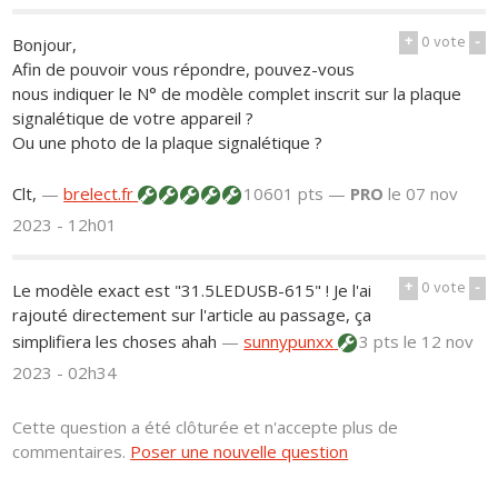
+
0
vote
-
Bonjour,
Afin de pouvoir vous répondre, pouvez-vous
nous indiquer le N° de modèle complet inscrit sur la plaque
signalétique de votre appareil ?
Ou une photo de la plaque signalétique ?
Clt,
—
brelect.fr
10601 pts —
PRO
le 07 nov
2023 - 12h01
+
0
vote
-
Le modèle exact est "31.5LEDUSB-615" ! Je l'ai
rajouté directement sur l'article au passage, ça
simplifiera les choses ahah
—
sunnypunxx
3 pts
le 12 nov
2023 - 02h34
Cette question a été clôturée et n'accepte plus de
commentaires.
Poser une nouvelle question