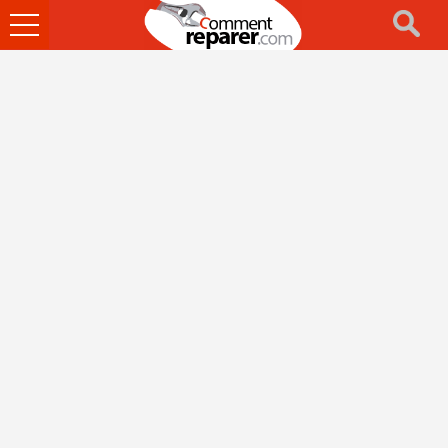
Ouvrir
le
menu