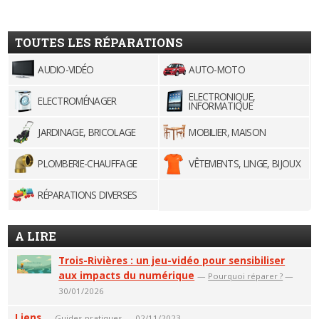
TOUTES LES RÉPARATIONS
AUDIO-VIDÉO
AUTO-MOTO
ELECTRONIQUE,
ELECTROMÉNAGER
INFORMATIQUE
JARDINAGE, BRICOLAGE
MOBILIER, MAISON
PLOMBERIE-CHAUFFAGE
VÊTEMENTS, LINGE, BIJOUX
RÉPARATIONS DIVERSES
A LIRE
Trois-Rivières : un jeu-vidéo pour sensibiliser
aux impacts du numérique
—
Pourquoi réparer ?
—
30/01/2026
Liens
—
Guides pratiques
— 02/11/2023