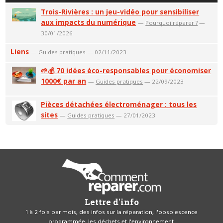
Trois-Rivières : un jeu-vidéo pour sensibiliser
aux impacts du numérique
—
Pourquoi réparer ?
—
30/01/2026
Liens
—
Guides pratiques
— 02/11/2023
🌱💰 70 idées éco-responsables pour économiser
1000€ par an
—
Guides pratiques
— 22/09/2023
Pièces détachées électroménager : tous les
sites
—
Guides pratiques
— 27/01/2023
Lettre d'info
1 à 2 fois par mois, des infos sur la réparation, l'obsolescence
programmée, les déchets et l'environnement.