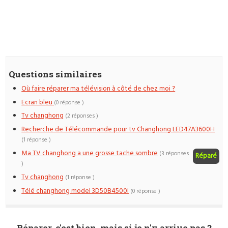
Questions similaires
Où faire réparer ma télévision à côté de chez moi ?
Ecran bleu
(0 réponse )
Tv changhong
(2 réponses )
Recherche de Télécommande pour tv Changhong LED47A3600H
(1 réponse )
Ma TV changhong a une grosse tache sombre
(3 réponses
Réparé
)
Tv changhong
(1 réponse )
Télé changhong model 3D50B4500I
(0 réponse )
Réparer, c'est bien, mais si je n'y arrive pas ?