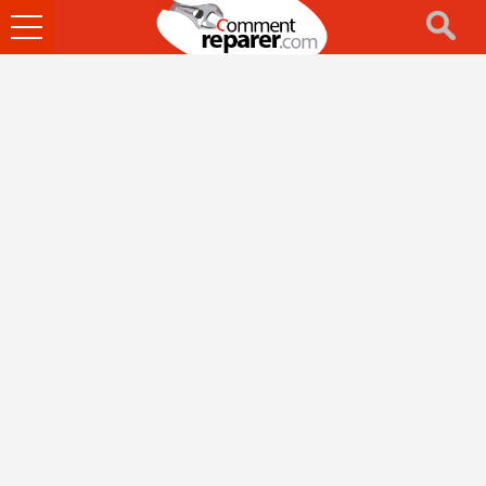
Ouvrir
le
menu