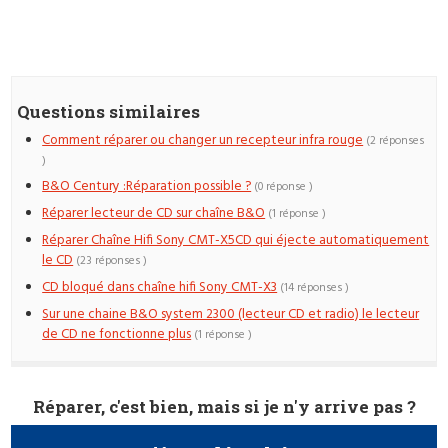
Questions similaires
Comment réparer ou changer un recepteur infra rouge
(2 réponses
)
B&O Century :Réparation possible ?
(0 réponse )
Réparer lecteur de CD sur chaîne B&O
(1 réponse )
Réparer Chaîne Hifi Sony CMT-X5CD qui éjecte automatiquement
le CD
(23 réponses )
CD bloqué dans chaîne hifi Sony CMT-X3
(14 réponses )
Sur une chaine B&O system 2300 (lecteur CD et radio) le lecteur
de CD ne fonctionne plus
(1 réponse )
Réparer, c'est bien, mais si je n'y arrive pas ?