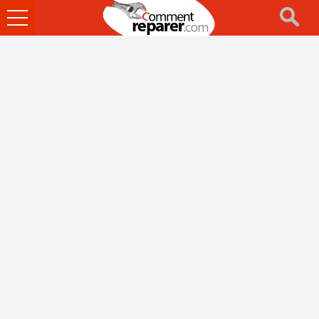
Ouvrir
le
menu