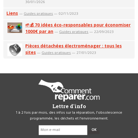
30/01/2026
Liens
—
Guides pratiques
— 02/11/2023
🌱💰 70 idées éco-responsables pour économiser
1000€ par an
—
Guides pratiques
— 22/09/2023
Pièces détachées électroménager : tous les
sites
—
Guides pratiques
— 27/01/2023
Lettre d'info
1 à 2 fois par mois, des infos sur la réparation, l'obsolescence
programmée, les déchets et l'environnement.
OK