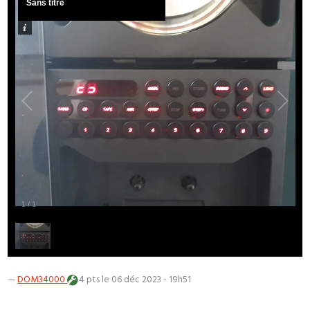
Sans titre
1
/
1
—
DOM34000
4 pts
le 06 déc 2023 - 19h51