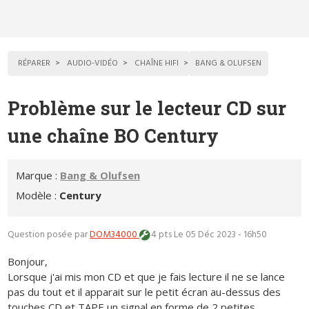
RÉPARER
AUDIO-VIDÉO
CHAÎNE HIFI
BANG & OLUFSEN
Problème sur le lecteur CD sur
une chaîne BO Century
Marque :
Bang & Olufsen
Modèle :
Century
Question posée par
DOM34000
4 pts
Le 05 Déc 2023 - 16h50
Bonjour,
Lorsque j'ai mis mon CD et que je fais lecture il ne se lance
pas du tout et il apparait sur le petit écran au-dessus des
touches CD et TAPE un signal en forme de 2 petites