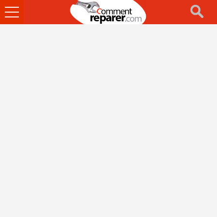
Ouvrir
le
menu