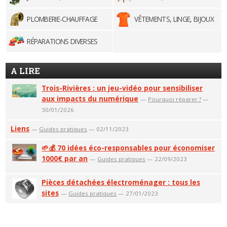
PLOMBERIE-CHAUFFAGE
VÊTEMENTS, LINGE, BIJOUX
RÉPARATIONS DIVERSES
A LIRE
Trois-Rivières : un jeu-vidéo pour sensibiliser
aux impacts du numérique
—
Pourquoi réparer ?
—
30/01/2026
Liens
—
Guides pratiques
— 02/11/2023
🌱💰 70 idées éco-responsables pour économiser
1000€ par an
—
Guides pratiques
— 22/09/2023
Pièces détachées électroménager : tous les
sites
—
Guides pratiques
— 27/01/2023