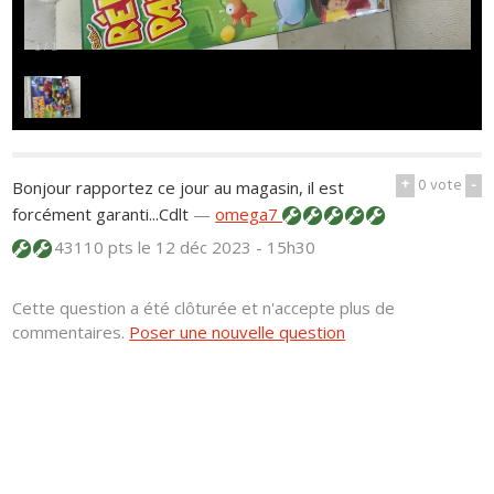
1
/
1
+
0
vote
-
Bonjour rapportez ce jour au magasin, il est
forcément garanti...Cdlt
—
omega7
43110 pts
le 12 déc 2023 - 15h30
Cette question a été clôturée et n'accepte plus de
commentaires.
Poser une nouvelle question