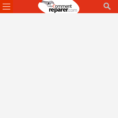
Ouvrir
le
menu