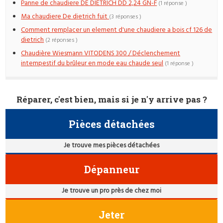
Panne de chaudiere DE DIETRICH DD 2,24 GN-F
(1 réponse )
Ma chaudiere De dietrich fuit
(3 réponses )
Comment remplacer un element d'une chaudiere a bois cf 126 de
dietrich
(2 réponses )
Chaudière Wiesmann VITODENS 300 / Déclenchement
intempestif du brûleur en mode eau chaude seul
(1 réponse )
Réparer, c'est bien, mais si je n'y arrive pas ?
Pièces détachées
Je trouve mes pièces détachées
Dépanneur
Je trouve un pro près de chez moi
Jeter