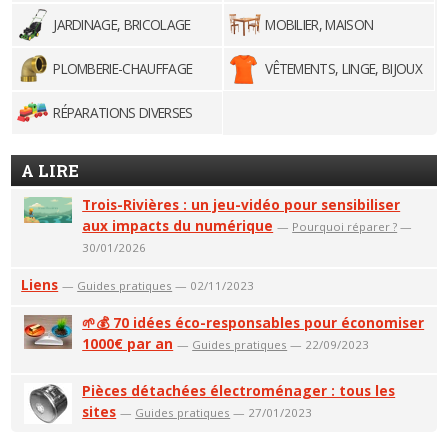
JARDINAGE, BRICOLAGE
MOBILIER, MAISON
PLOMBERIE-CHAUFFAGE
VÊTEMENTS, LINGE, BIJOUX
RÉPARATIONS DIVERSES
A LIRE
Trois-Rivières : un jeu-vidéo pour sensibiliser
aux impacts du numérique
—
Pourquoi réparer ?
—
30/01/2026
Liens
—
Guides pratiques
— 02/11/2023
🌱💰 70 idées éco-responsables pour économiser
1000€ par an
—
Guides pratiques
— 22/09/2023
Pièces détachées électroménager : tous les
sites
—
Guides pratiques
— 27/01/2023