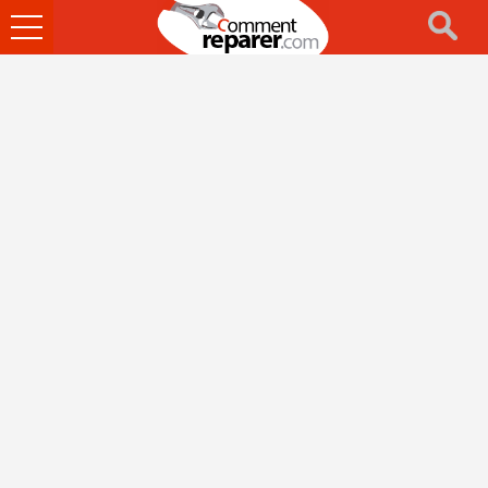
Ouvrir
le
menu