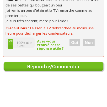
de ses pattes qui bougeait un peu.
J'ai remis un peu d'étain et la TV remarche comme au
premier jour.
Je suis très content, merci pour l'aide !
Précautions :
Laisser la TV débranchée au moins une
heure pour décharger les condensateurs.
non
oui
Avez-vous
Oui
Non
100% utile
trouvé cette
3
avis
réponse utile ?
Répondre/Commenter