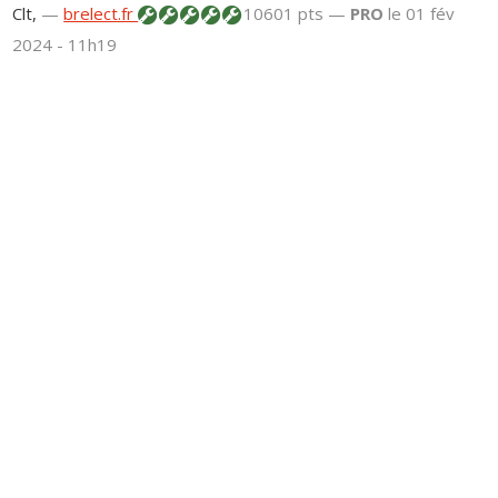
Clt,
—
brelect.fr
10601 pts —
PRO
le 01 fév
2024 - 11h19