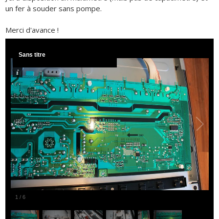
un fer à souder sans pompe.
Merci d'avance !
Sans titre
1
/
6