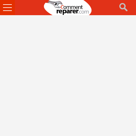
Ouvrir
le
menu