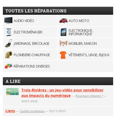
TOUTES LES RÉPARATIONS
AUDIO-VIDÉO
AUTO-MOTO
ELECTRONIQUE,
ELECTROMÉNAGER
INFORMATIQUE
JARDINAGE, BRICOLAGE
MOBILIER, MAISON
PLOMBERIE-CHAUFFAGE
VÊTEMENTS, LINGE, BIJOUX
RÉPARATIONS DIVERSES
A LIRE
Trois-Rivières : un jeu-vidéo pour sensibiliser
aux impacts du numérique
—
Pourquoi réparer ?
—
30/01/2026
Liens
—
Guides pratiques
— 02/11/2023