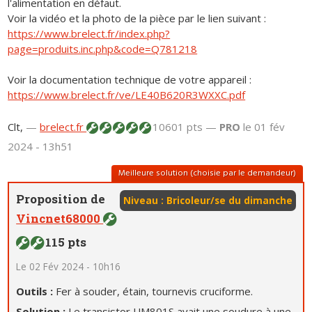
l'alimentation en défaut.
Voir la vidéo et la photo de la pièce par le lien suivant :
https://www.brelect.fr/index.php?
page=produits.inc.php&code=Q781218
Voir la documentation technique de votre appareil :
https://www.brelect.fr/ve/LE40B620R3WXXC.pdf
Clt,
—
brelect.fr
10601 pts —
PRO
le 01 fév
2024 - 13h51
Meilleure solution (choisie par le demandeur)
Proposition de
Niveau : Bricoleur/se du dimanche
Vincnet68000
115 pts
Le 02 Fév 2024 - 10h16
Outils :
Fer à souder, étain, tournevis cruciforme.
Solution :
Le transistor UM801S avait une soudure à une