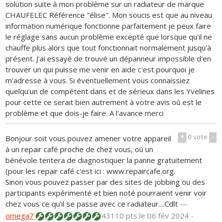
solution suite à mon problème sur un radiateur de marque
CHAUFELEC Référence "élise". Mon soucis est que au niveau
information numérique fonctionne parfaitement je peux faire
le réglage sans aucun problème excepté que lorsque qu'il ne
chauffe plus alors que tout fonctionnait normalement jusqu'à
présent. J'ai essayé de trouvé un dépanneur impossible d'en
trouver un qui puisse me venir en aide c'est pourquoi je
m'adresse à vous. Si éventuellement vous connaissiez
quelqu'un de compétent dans et de sérieux dans les Yvelines
pour cette ce serait bien autrement à votre avis oû est le
problème et que dois-je faire. A l'avance merci
+
0
vote
-
Bonjour soit vous pouvez amener votre appareil
à un repair café proche de chez vous, où un
bénévole tentera de diagnostiquer la panne gratuitement
(pour les repair café c'est ici : www.repaircafe.org.
Sinon vous pouvez passer par des sites de jobbing ou des
participants expérimenté et bien noté pourraient venir voir
chez vous ce qu'il se passe avec ce radiateur....Cdlt
—
omega7
43110 pts
le 06 fév 2024 -