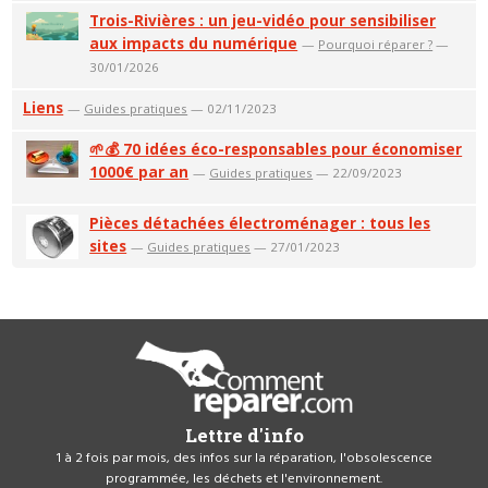
Trois-Rivières : un jeu-vidéo pour sensibiliser
aux impacts du numérique
—
Pourquoi réparer ?
—
30/01/2026
Liens
—
Guides pratiques
— 02/11/2023
🌱💰 70 idées éco-responsables pour économiser
1000€ par an
—
Guides pratiques
— 22/09/2023
Pièces détachées électroménager : tous les
sites
—
Guides pratiques
— 27/01/2023
Lettre d'info
1 à 2 fois par mois, des infos sur la réparation, l'obsolescence
programmée, les déchets et l'environnement.