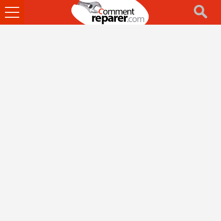
Ouvrir
le
menu