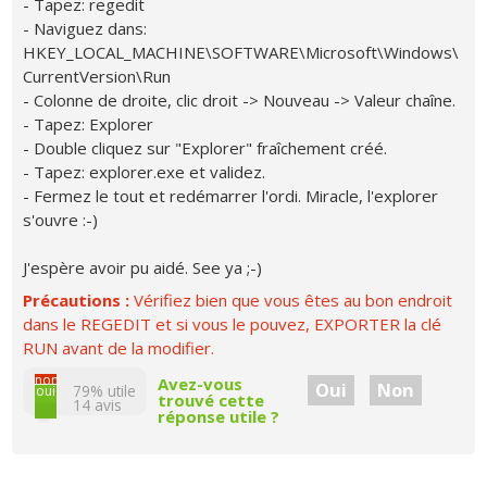
- Tapez: regedit
- Naviguez dans:
HKEY_LOCAL_MACHINE\SOFTWARE\Microsoft\Windows\
CurrentVersion\Run
- Colonne de droite, clic droit -> Nouveau -> Valeur chaîne.
- Tapez: Explorer
- Double cliquez sur "Explorer" fraîchement créé.
- Tapez: explorer.exe et validez.
- Fermez le tout et redémarrer l'ordi. Miracle, l'explorer
s'ouvre :-)
J'espère avoir pu aidé. See ya ;-)
Précautions :
Vérifiez bien que vous êtes au bon endroit
dans le REGEDIT et si vous le pouvez, EXPORTER la clé
RUN avant de la modifier.
non
Avez-vous
Oui
Non
79% utile
oui
trouvé cette
14
avis
réponse utile ?