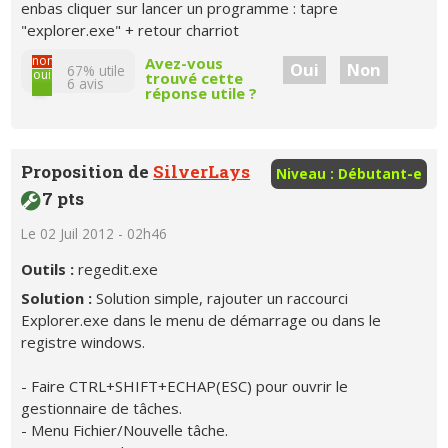
enbas cliquer sur lancer un programme : tapre
"explorer.exe" + retour charriot
non
Avez-vous
Oui
Non
67% utile
oui
trouvé cette
6
avis
réponse utile ?
Proposition de
SilverLays
Niveau : Débutant-e
7 pts
Le 02 Juil 2012 - 02h46
Outils :
regedit.exe
Solution :
Solution simple, rajouter un raccourci
Explorer.exe dans le menu de démarrage ou dans le
registre windows.
- Faire CTRL+SHIFT+ECHAP(ESC) pour ouvrir le
gestionnaire de tâches.
- Menu Fichier/Nouvelle tâche.