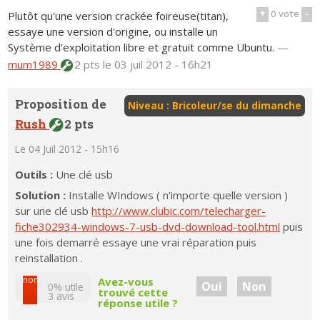
+
0
vote
-
Plutôt qu'une version crackée foireuse(titan),
essaye une version d'origine, ou installe un
Système d'exploitation libre et gratuit comme Ubuntu.
—
mum1989
2 pts
le 03 juil 2012 - 16h21
Proposition de
Niveau : Bricoleur/se du dimanche
Rush
2 pts
Le 04 Juil 2012 - 15h16
Outils :
Une clé usb
Solution :
Installe WIndows ( n'importe quelle version )
sur une clé usb
http://www.clubic.com/telecharger-
fiche302934-windows-7-usb-dvd-download-tool.html
puis
une fois demarré essaye une vrai réparation puis
reinstallation .
non
Avez-vous
Oui
Non
0% utile
trouvé cette
3
avis
réponse utile ?
oui