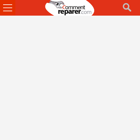
Ouvrir
le
menu