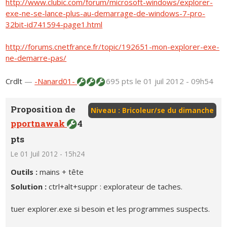
http://www.clubic.com/forum/microsoft-windows/explorer-
exe-ne-se-lance-plus-au-demarrage-de-windows-7-pro-
32bit-id741594-page1.html
http://forums.cnetfrance.fr/topic/192651-mon-explorer-exe-
ne-demarre-pas/
Crdlt
—
-Nanard01-
695 pts
le 01 juil 2012 - 09h54
Proposition de
Niveau : Bricoleur/se du dimanche
pportnawak
4
pts
Le 01 Juil 2012 - 15h24
Outils :
mains + tête
Solution :
ctrl+alt+suppr : explorateur de taches.
tuer explorer.exe si besoin et les programmes suspects.