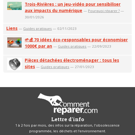
Trois-Rivières : un jeu-vidéo pour sensibiliser
aux impacts du numérique
—
Pourquoi réparer ?
—
30/01/2026
Liens
—
Guides pratiques
— 02/11/2023
🌱💰 70 idées éco-responsables pour économiser
1000€ par an
—
Guides pratiques
— 22/09/2023
Pièces détachées électroménager : tous les
sites
—
Guides pratiques
— 27/01/2023
Lettre d'info
1 à 2 fois par mois, des infos sur la réparation, l'obsolescence
programmée, les déchets et l'environnement.