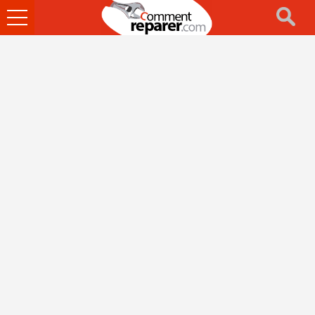
Ouvrir
le
menu