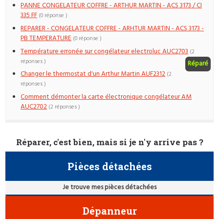
PANNE CONGELATEUR COFFRE - ARTHUR MARTIN - ACS 3173 / CI
335 FF
(0 réponse )
REPARER - CONGELATEUR COFFRE - ARHTUR MARTIN - ACS 3173 -
PB TEMPERATURE
(0 réponse )
Température erronée sur congélateur electroluc AUC2703
(2
réponses )
Réparé
Changer le thermostat d'un Arthur Martin AUF2312
(2
réponses )
Comment démonter la carte électronique congélateur AM
AUC2702
(2 réponses )
Réparer, c'est bien, mais si je n'y arrive pas ?
Pièces détachées
Je trouve mes pièces détachées
Dépanneur