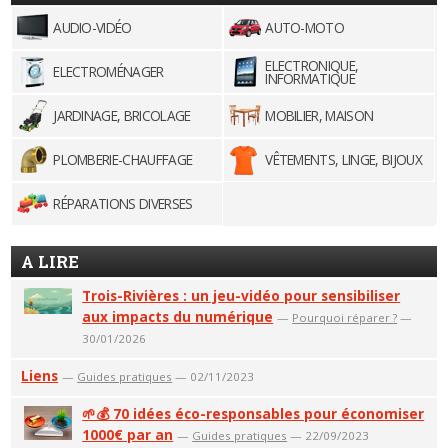
AUDIO-VIDÉO
AUTO-MOTO
ELECTRONIQUE,
ELECTROMÉNAGER
INFORMATIQUE
JARDINAGE, BRICOLAGE
MOBILIER, MAISON
PLOMBERIE-CHAUFFAGE
VÊTEMENTS, LINGE, BIJOUX
RÉPARATIONS DIVERSES
A LIRE
Trois-Rivières : un jeu-vidéo pour sensibiliser
aux impacts du numérique
—
Pourquoi réparer ?
—
30/01/2026
Liens
—
Guides pratiques
— 02/11/2023
🌱💰 70 idées éco-responsables pour économiser
1000€ par an
—
Guides pratiques
— 22/09/2023