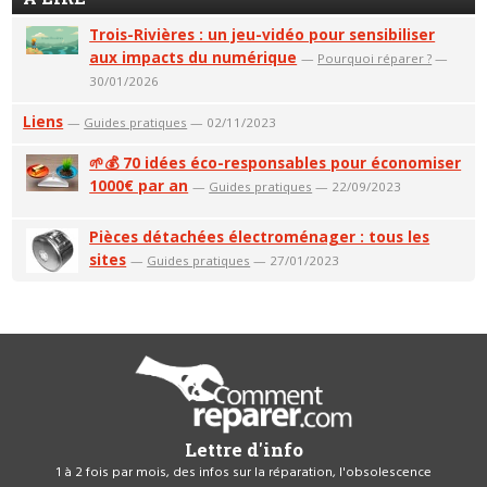
Trois-Rivières : un jeu-vidéo pour sensibiliser
aux impacts du numérique
—
Pourquoi réparer ?
—
30/01/2026
Liens
—
Guides pratiques
— 02/11/2023
🌱💰 70 idées éco-responsables pour économiser
1000€ par an
—
Guides pratiques
— 22/09/2023
Pièces détachées électroménager : tous les
sites
—
Guides pratiques
— 27/01/2023
Lettre d'info
1 à 2 fois par mois, des infos sur la réparation, l'obsolescence