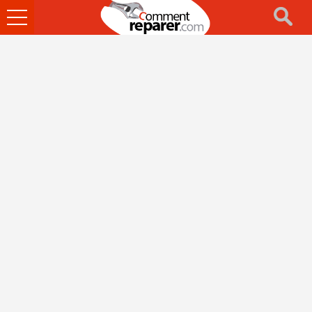
Ouvrir
le
menu