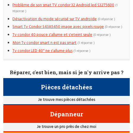
Problème de son smat TV condor 32 Android led S32T5600
(1
réponse )
Désactivation du mode sécurisé sur TV androïde
(0 réponse )
Smart Tv Condor S43A5450 image avec pixels rouge
(0 réponse )
Tv condor 40 pouce s'allume et s'eteint seule
(0 réponse )
Mon Tv condor smart n est pas smart
(1 réponse )
Tv condor LED 40" ne s'allume plus
(1 réponse )
Réparer, c'est bien, mais si je n'y arrive pas ?
Pièces détachées
Je trouve mes pièces détachées
Dépanneur
Je trouve un pro près de chez moi