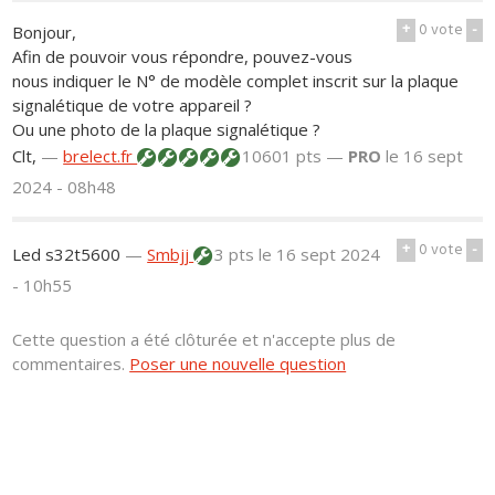
+
0
vote
-
Bonjour,
Afin de pouvoir vous répondre, pouvez-vous
nous indiquer le N° de modèle complet inscrit sur la plaque
signalétique de votre appareil ?
Ou une photo de la plaque signalétique ?
Clt,
—
brelect.fr
10601 pts —
PRO
le 16 sept
2024 - 08h48
+
0
vote
-
Led s32t5600
—
Smbjj
3 pts
le 16 sept 2024
- 10h55
Cette question a été clôturée et n'accepte plus de
commentaires.
Poser une nouvelle question