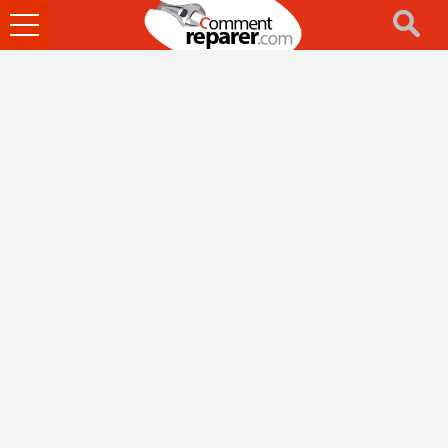
Ouvrir
le
menu