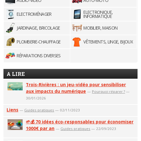
AUDIO-VIDÉO
AUTO-MOTO
ELECTRONIQUE,
ELECTROMÉNAGER
INFORMATIQUE
JARDINAGE, BRICOLAGE
MOBILIER, MAISON
PLOMBERIE-CHAUFFAGE
VÊTEMENTS, LINGE, BIJOUX
RÉPARATIONS DIVERSES
A LIRE
Trois-Rivières : un jeu-vidéo pour sensibiliser
aux impacts du numérique
—
Pourquoi réparer ?
—
30/01/2026
Liens
—
Guides pratiques
— 02/11/2023
🌱💰 70 idées éco-responsables pour économiser
1000€ par an
—
Guides pratiques
— 22/09/2023