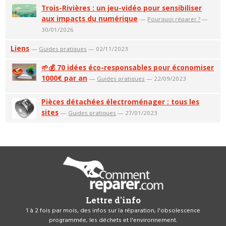
Trois-Rivières : un jeu-vidéo pour sensibiliser
aux impacts du numérique
—
Pourquoi réparer ?
—
30/01/2026
Liens
—
Guides pratiques
— 02/11/2023
🌱💰 70 idées éco-responsables pour économiser
1000€ par an
—
Guides pratiques
— 22/09/2023
Pièces détachées électroménager : tous les
sites
—
Guides pratiques
— 27/01/2023
Lettre d'info
1 à 2 fois par mois, des infos sur la réparation, l'obsolescence
programmée, les déchets et l'environnement.