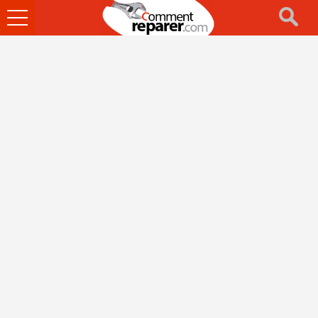
Ouvrir
le
menu