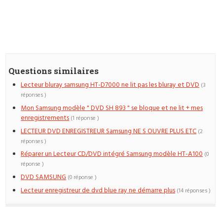
Questions similaires
Lecteur bluray samsung HT-D7000 ne lit pas les bluray et DVD
(3
réponses )
Mon Samsung modèle " DVD SH 893 " se bloque et ne lit + mes
enregistrements
(1 réponse )
LECTEUR DVD ENREGISTREUR Samsung NE S OUVRE PLUS ETC
(2
réponses )
Réparer un Lecteur CD/DVD intégré Samsung modèle HT-A100
(0
réponse )
DVD SAMSUNG
(0 réponse )
Lecteur enregistreur de dvd blue ray ne démarre plus
(14 réponses )