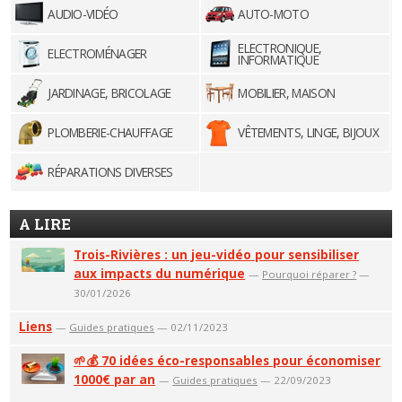
AUDIO-VIDÉO
AUTO-MOTO
ELECTRONIQUE,
ELECTROMÉNAGER
INFORMATIQUE
JARDINAGE, BRICOLAGE
MOBILIER, MAISON
PLOMBERIE-CHAUFFAGE
VÊTEMENTS, LINGE, BIJOUX
RÉPARATIONS DIVERSES
A LIRE
Trois-Rivières : un jeu-vidéo pour sensibiliser
aux impacts du numérique
—
Pourquoi réparer ?
—
30/01/2026
Liens
—
Guides pratiques
— 02/11/2023
🌱💰 70 idées éco-responsables pour économiser
1000€ par an
—
Guides pratiques
— 22/09/2023