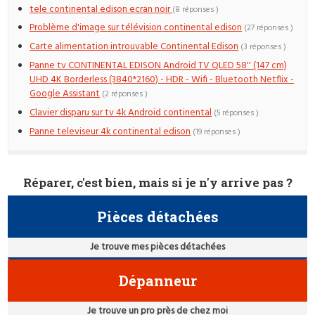
tele continental edison ecran noir
(8 réponses )
Problème d'image sur télévision continental edison
(27 réponses )
Carte alimentation introuvable Continental Edison
(3 réponses )
Panne tv CONTINENTAL EDISON Android TV QLED 58'' (147 cm)
UHD 4K Borderless (3840*2160) - HDR - Wifi - Bluetooth Netflix -
Google Assistant
(2 réponses )
Clavier disparu sur tv 4k Android continental
(5 réponses )
Panne televiseur 4k continental edison
(19 réponses )
Réparer, c'est bien, mais si je n'y arrive pas ?
Pièces détachées
Je trouve mes pièces détachées
Dépanneur
Je trouve un pro près de chez moi