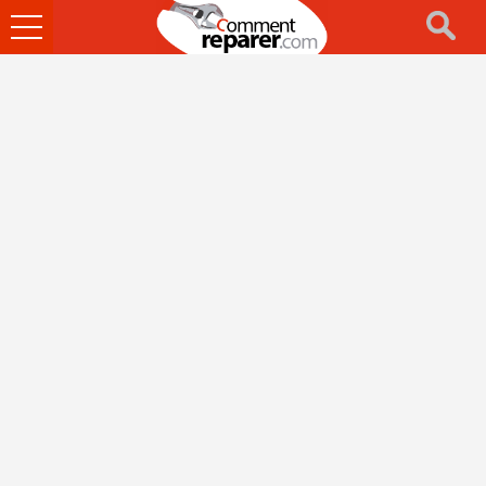
Ouvrir
le
menu