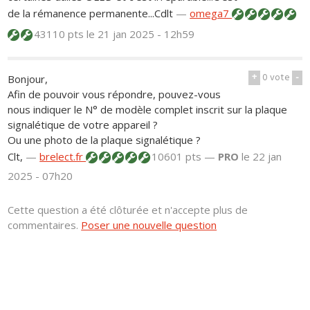
de la rémanence permanente...Cdlt
—
omega7
43110 pts
le 21 jan 2025 - 12h59
+
0
vote
-
Bonjour,
Afin de pouvoir vous répondre, pouvez-vous
nous indiquer le N° de modèle complet inscrit sur la plaque
signalétique de votre appareil ?
Ou une photo de la plaque signalétique ?
Clt,
—
brelect.fr
10601 pts —
PRO
le 22 jan
2025 - 07h20
Cette question a été clôturée et n'accepte plus de
commentaires.
Poser une nouvelle question