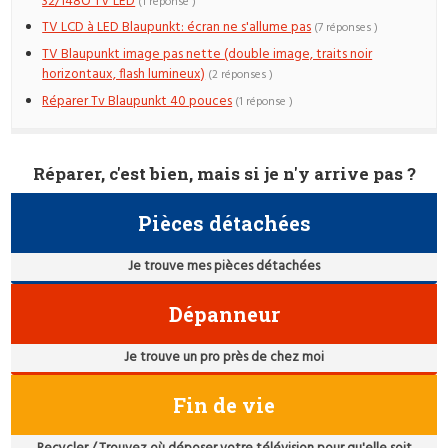
32/148O TV LED
(1 réponse )
TV LCD à LED Blaupunkt: écran ne s'allume pas
(7 réponses )
TV Blaupunkt image pas nette (double image, traits noir
horizontaux, flash lumineux)
(2 réponses )
Réparer Tv Blaupunkt 40 pouces
(1 réponse )
Réparer, c'est bien, mais si je n'y arrive pas ?
Pièces détachées
Je trouve mes pièces détachées
Dépanneur
Je trouve un pro près de chez moi
Fin de vie