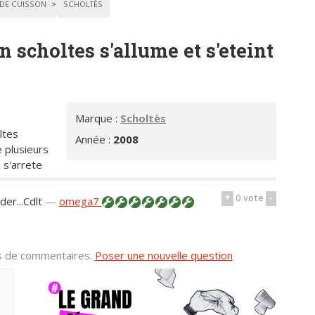
 DE CUISSON
SCHOLTÈS
n scholtes s'allume et s'eteint
Marque :
Scholtès
ltes
Année :
2008
e plusieurs
a s'arrete
+
0
vote
-
er...Cdlt
—
omega7
us de commentaires.
Poser une nouvelle question