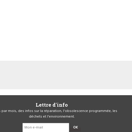
Lettre d'info
is par mois, des infos sur la réparation, l'obsolescence programmée, les
déchets et l'environnement.
OK