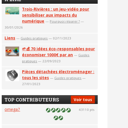
Trois-Rivières : un jeu-vidéo pour
sensibiliser aux impacts du
numérique
—
Pourquoi réparer ?
—
30/01/2026
Liens
—
Guides pratiques
— 02/11/2023
🌱💰 70 idées éco-responsables pour
économiser 1000€ par an
—
Guides
pratiques
— 22/09/2023
Pièces détachées électroménager :
tous les sites
—
Guides pratiques
—
27/01/2023
TOP CONTRIBUTEURS
Voir tous
omega7
43110 pts