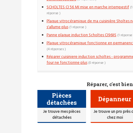
SCHOLTES CI 56 MI mise en marche intempestif
(1
réponse )
Plaque vitrocéramique de ma cuisinière Sholtes n
s'allume plus
(1 réponse )
Panne plaque induction Scholtes CI96IIS
(1 réponse 
Plaque vitrocéramique fonctionne en permanen
(4 réponses )
Réparer cuisiniere induction scholtes - programm
four ne fonctionne plus
(0 réponse )
Réparer, c'est bien
Pièces
Dépanneur
détachées
Je trouve mes pièces
Je trouve un pro près 
détachées
chez moi