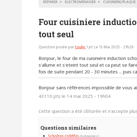
RÉPARER
ELECTROMÉNAGER
CUISINIÈRE/PLAQUE
Four cuisiniere inductio
tout seul
Question posée par
touky
1 pt
Le 13 Mai 2025 - 21h29
Bonjour, le four de ma cuisiniere induction scho
s'allume et s'eteint tout seul et ca peut se fair
fois de suite pendant 20 - 30 minutes ... puis c
Bonjour sans références impossible de vous aid
43110 pts
le 14 mai 2025 - 19h04
Cette question a été clôturée et n'accepte pl
Questions similaires
Scholtes cp965rs
(6 réponses )