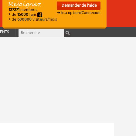
Demander de l'aide
127271
membres
➜ Inscription/Connexion
+ de
15000
fans
+ de
600000
visiteurs/mois
ENTS