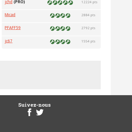
jchd
(PRO)
12224 pts
Micad
2884 pts
PFAFF59
2792 pts
jc67
1554 pts
Suivez-nous