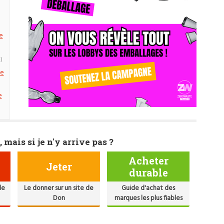
e
)
ce
e
, mais si je n'y arrive pas ?
Acheter
Jeter
durable
de
Le donner sur un site de
Guide d'achat des
Don
marques les plus fiables